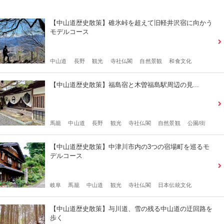
【中山道歴史散策】碓氷峠を超えて旧軽井沢宿に向かう
モデルコース
中山道
長野
観光
寺社仏閣
自然景観
和食文化
【中山道歴史散策】福島宿と木曽福島駅周辺の見...
馬籠
中山道
長野
観光
寺社仏閣
自然景観
公園/街
【中山道歴史散策】中津川市内の3つの宿場町を巡るモ
デルコース
岐阜
馬籠
中山道
観光
寺社仏閣
日本伝統文化
【中山道歴史散策】与川道、雪の残る中山道の迂回路を
歩く