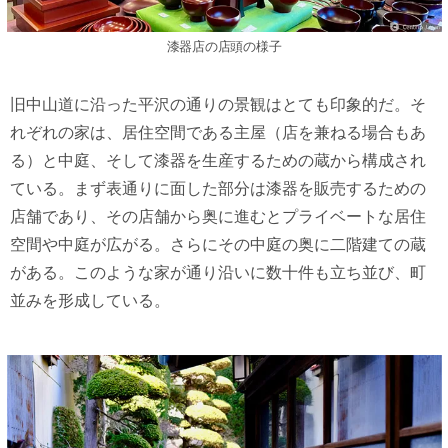
漆器店の店頭の様子
旧中山道に沿った平沢の通りの景観はとても印象的だ。そ
れぞれの家は、居住空間である主屋（店を兼ねる場合もあ
る）と中庭、そして漆器を生産するための蔵から構成され
ている。まず表通りに面した部分は漆器を販売するための
店舗であり、その店舗から奥に進むとプライベートな居住
空間や中庭が広がる。さらにその中庭の奥に二階建ての蔵
がある。このような家が通り沿いに数十件も立ち並び、町
並みを形成している。