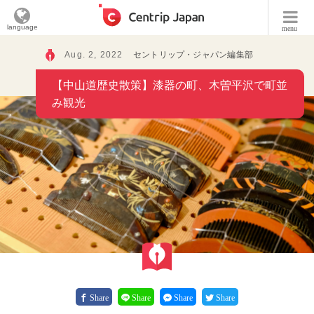
language
menu
Aug. 2, 2022
セントリップ・ジャパン編集部
【中山道歴史散策】漆器の町、木曽平沢で町並
み観光
Share
Share
Share
Share