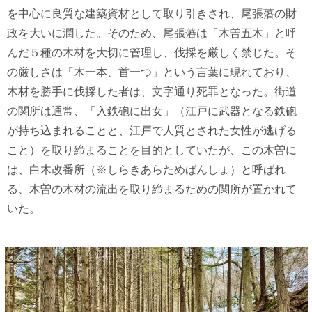
を中心に良質な建築資材として取り引きされ、尾張藩の財
政を大いに潤した。そのため、尾張藩は「木曽五木」と呼
んだ５種の木材を大切に管理し、伐採を厳しく禁じた。そ
の厳しさは「木一本、首一つ」という言葉に現れており、
木材を勝手に伐採した者は、文字通り死罪となった。街道
の関所は通常、「入鉄砲に出女」（江戸に武器となる鉄砲
が持ち込まれることと、江戸で人質とされた女性が逃げる
こと）を取り締まることを目的としていたが、この木曽に
は、白木改番所（※しらきあらためばんしょ）と呼ばれ
る、木曽の木材の流出を取り締まるための関所が置かれて
いた。