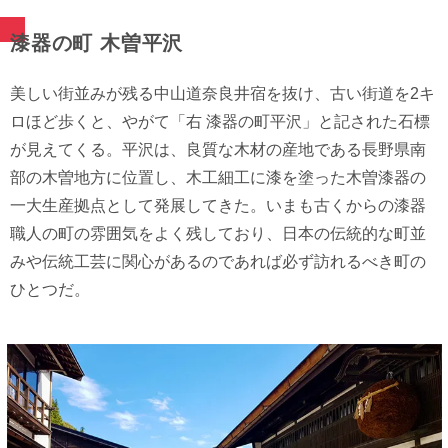
漆器の町 木曽平沢
美しい街並みが残る中山道奈良井宿を抜け、古い街道を2キ
ロほど歩くと、やがて「右 漆器の町平沢」と記された石標
が見えてくる。平沢は、良質な木材の産地である長野県南
部の木曽地方に位置し、木工細工に漆を塗った木曽漆器の
一大生産拠点として発展してきた。いまも古くからの漆器
職人の町の雰囲気をよく残しており、日本の伝統的な町並
みや伝統工芸に関心があるのであれば必ず訪れるべき町の
ひとつだ。