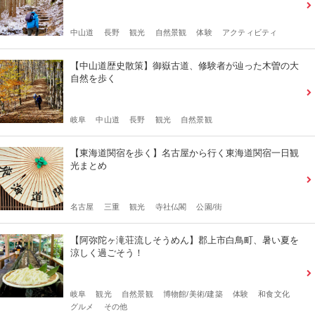
中山道
長野
観光
自然景観
体験
アクティビティ
【中山道歴史散策】御嶽古道、修験者が辿った木曽の大
自然を歩く
岐阜
中山道
長野
観光
自然景観
【東海道関宿を歩く】名古屋から行く東海道関宿一日観
光まとめ
名古屋
三重
観光
寺社仏閣
公園/街
【阿弥陀ヶ滝荘流しそうめん】郡上市白鳥町、暑い夏を
涼しく過ごそう！
岐阜
観光
自然景観
博物館/美術/建築
体験
和食文化
グルメ
その他