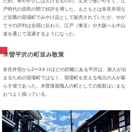
ため、華やかさには欠けるものの、丈夫で使いやすく、江
戸時代の庶民の間で好評を博した。もともとは奈良井宿な
ど近隣の宿場町でみやげ品として販売されていたが、やが
てその評判は全国に伝わり、江戸（東京）や大阪へも中山
道を通じて流通するようになった。
木曽平沢の町並み散策
奈良井宿から2〜3キロほどの距離にある平沢は、旅人が泊
まるための宿場町ではなく、宿場町を支える地元の人が暮
らす場であった。木曽漆器職人の町としての面影はいまな
おつよく残っている。