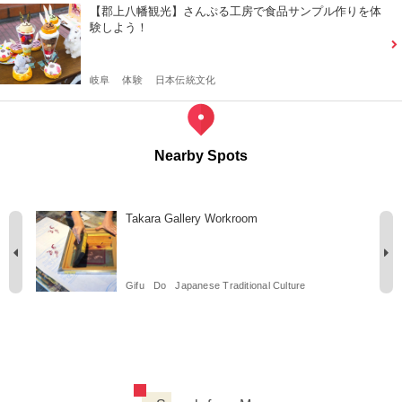
【郡上八幡観光】さんぷる工房で食品サンプル作りを体
験しよう！
岐阜
体験
日本伝統文化
Nearby Spots
Takara Gallery Workroom
Gifu
Do
Japanese Traditional Culture