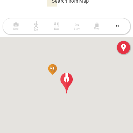
Search from Map
All
Buy
See
Eat
Stay
Do