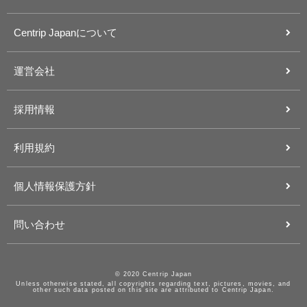
Centrip Japanについて
運営会社
採用情報
利用規約
個人情報保護方針
問い合わせ
© 2020 Centrip Japan
Unless otherwise stated, all copyrights regarding text, pictures, movies, and
other such data posted on this site are attributed to Centrip Japan.