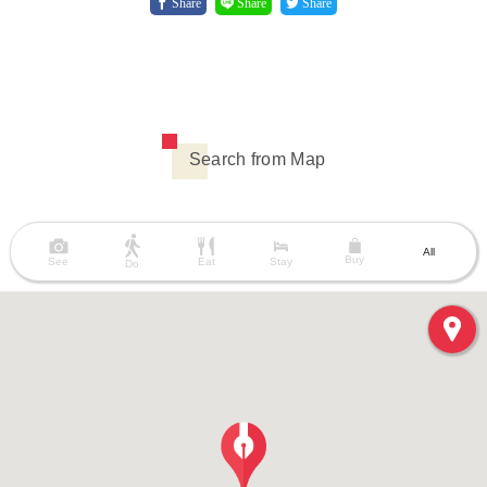
Share
Share
Share
Search from Map
All
Buy
See
Eat
Stay
Do