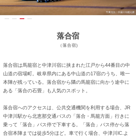
落合宿
（落合宿)
落合宿は馬籠宿と中津川宿に挟まれた江戸から44番目の中
山道の宿場町。岐阜県内にある中山道の17宿のうち、唯一
本陣が残っている。落合宿から隣の馬籠宿に向かう途中に
ある「落合の石畳」も人気のスポット。
落合宿へのアクセスは、公共交通機関を利用する場合、JR
中津川駅から北恵那交通バスの「落合・馬籠方面」行きに
乗って「落合」バス停で下車する。「落合」バス停から落
合宿本陣までは徒歩5分ほど。車で行く場合、中津川IC.よ