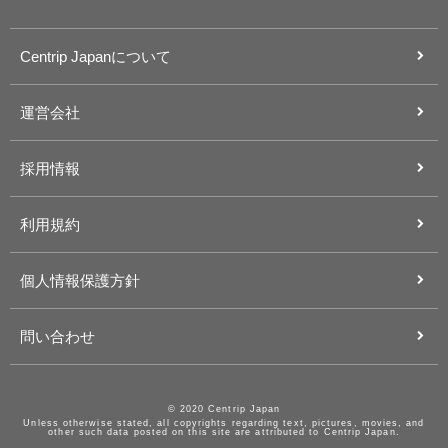
Centrip Japanについて
運営会社
採用情報
利用規約
個人情報保護方針
問い合わせ
© 2020 Centrip Japan
Unless otherwise stated, all copyrights regarding text, pictures, movies, and
other such data posted on this site are attributed to Centrip Japan.