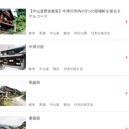
【中山道歴史散策】中津川市内の3つの宿場町を巡るモ
デルコース
岐阜
馬籠
中山道
観光
寺社仏閣
日本伝統文化
中津川宿
岐阜
中山道
観光
日本伝統文化
馬籠宿
岐阜
馬籠
中山道
観光
日本伝統文化
妻籠宿