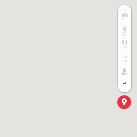
See
Do
Eat
Stay
Buy
All