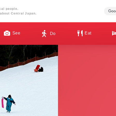
cal people.
about Central Japan.
See
Eat
Do