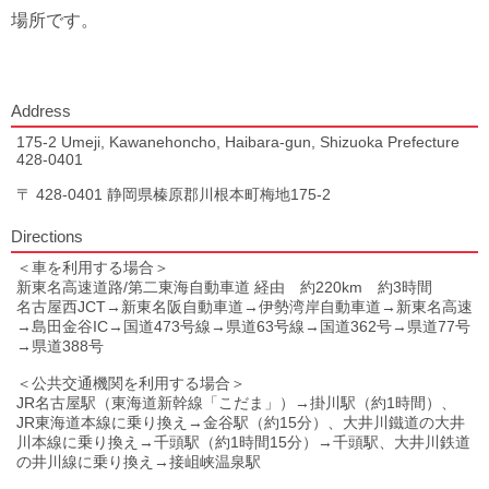
場所です。
Address
175-2 Umeji, Kawanehoncho, Haibara-gun, Shizuoka Prefecture
428-0401
〒 428-0401 静岡県榛原郡川根本町梅地175-2
Directions
＜車を利用する場合＞
新東名高速道路/第二東海自動車道 経由 約220km 約3時間
名古屋西JCT→新東名阪自動車道→伊勢湾岸自動車道→新東名高速
→島田金谷IC→国道473号線→県道63号線→国道362号→県道77号
→県道388号
＜公共交通機関を利用する場合＞
JR名古屋駅（東海道新幹線「こだま」）→掛川駅（約1時間）、
JR東海道本線に乗り換え→金谷駅（約15分）、大井川鐵道の大井
川本線に乗り換え→千頭駅（約1時間15分）→千頭駅、大井川鉄道
の井川線に乗り換え→接岨峡温泉駅