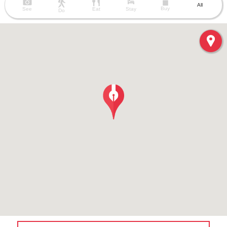
All
Buy
See
Eat
Stay
Do