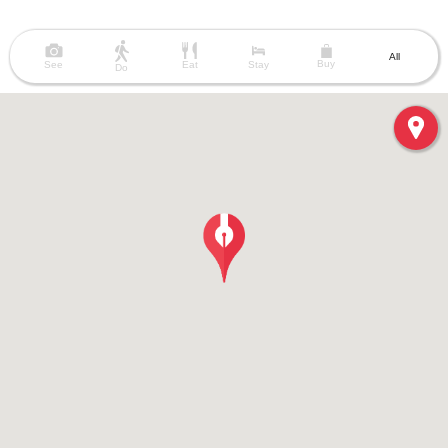
All
Buy
See
Eat
Stay
Do