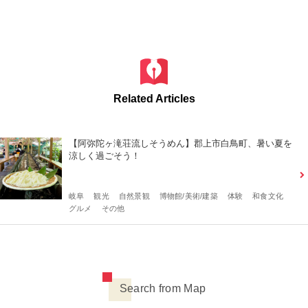
Related Articles
【阿弥陀ヶ滝荘流しそうめん】郡上市白鳥町、暑い夏を
涼しく過ごそう！
岐阜
観光
自然景観
博物館/美術/建築
体験
和食文化
グルメ
その他
Search from Map