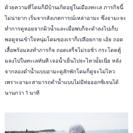
ด้วยความที่โดมก็มีบ้านเกิดอยู่ในเมืองทะเล ภารกิจนี้
ไม่น่ายาก เริ่มจากสังเกตการณ์เหล่าอามะ ซึ่งอามะจะ
ทำการดูหอยจากผิวน้ำและเมื่อพบก็จะดำลงไปเก็บ
พอดูจนเข้าใจหนุ่มโดมของเราก็เปลือยกาย เอ้ย ถอด
เสื้อพร้อมลงทำภารกิจ ถอดเสร็จไม่รอช้า กระโดดตู้
มลงไปในทะเลทันที เจอน้ำเย็นไปจะไหวมั้ยเนี่ย หลัง
จากลองดำน้ำแบบอามะดูสักพักโดมก็ดูจะไม่ไหว
เพราะอามะสามารถดำน้ำแบบไม่มีท่อออกซิเจนได้
นานกว่า 1 นาที