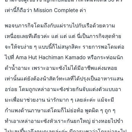
เท่านี้ก็ถือว่า Mission Complete ค่า
พอจบภารกิจโดมถึงกับแผ่ราบไปกับเรือด้วยความ
เหนื่อยเลยทีเดียวค่ะ แต่ แต่ แต่ นี่เป็นภารกิจสุดท้าย
จะให้จบง่าย ๆ แบบนี้ก็ไม่สนุกสิคะ รายการพอโดมต่อ
ไปที่ Ama Hut Hachiman Kamado หรือกระท่อมนัก
ดำน้ำอามะ เพราะอามะซังไม่ได้มีอาชีพแค่งมหอย
เท่านั้นแต่ยังต้องนำสัตว์ทะเลที่ได้ปรุงเป็นอาหารแสน
อร่อย โดมถูกเหล่าอามะซังช่วยกันจับแต่งตัวแบบอา
มะเพื่อมาช่วยงาน น่ารักมาก ๆ เลยล่ะค่ะ แม้จะมี
กำแพงด้านภาษาแต่โดมก็ไม่ย่อท้อ พูดผิด ๆ ถูก ๆ
ทำเอาเหล่าอามะซังหัวเราะกันยกใหญ่ ย่างหอยไปขำ
ไปแฮปปี้มาถึงคนดูเลยล่ะค่ะ มีการแซวว่าโดมน่าจะไป