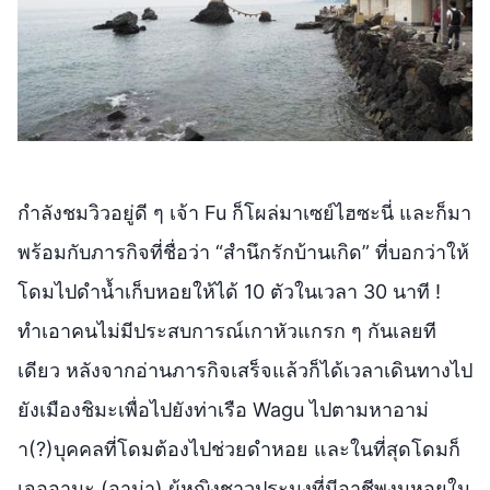
กำลังชมวิวอยู่ดี ๆ เจ้า Fu ก็โผล่มาเซย์ไฮซะนี่ และก็มา
พร้อมกับภารกิจที่ชื่อว่า “สำนึกรักบ้านเกิด” ที่บอกว่าให้
โดมไปดำน้ำเก็บหอยให้ได้ 10 ตัวในเวลา 30 นาที !
ทำเอาคนไม่มีประสบการณ์เกาหัวแกรก ๆ กันเลยที
เดียว หลังจากอ่านภารกิจเสร็จแล้วก็ได้เวลาเดินทางไป
ยังเมืองชิมะเพื่อไปยังท่าเรือ Wagu ไปตามหาอาม่
า(?)บุคคลที่โดมต้องไปช่วยดำหอย และในที่สุดโดมก็
เจออามะ (อาม่า) ผู้หญิงชาวประมงที่มีอาชีพงมหอยใน