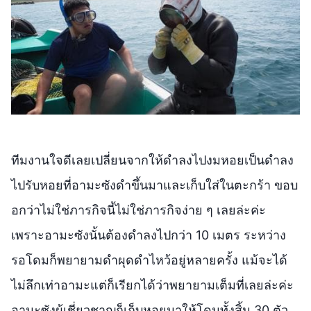
ทีมงานใจดีเลยเปลี่ยนจากให้ดำลงไปงมหอยเป็นดำลง
ไปรับหอยที่อามะซังดำขึ้นมาและเก็บใส่ในตะกร้า ขอบ
อกว่าไม่ใช่ภารกิจนี้ไม่ใช่ภารกิจง่าย ๆ เลยล่ะค่ะ
เพราะอามะซังนั้นต้องดำลงไปกว่า 10 เมตร ระหว่าง
รอโดมก็พยายามดำผุดดำไหว้อยู่หลายครั้ง แม้จะได้
ไม่ลึกเท่าอามะแต่ก็เรียกได้ว่าพยายามเต็มที่เลยล่ะค่ะ
อามะซังผู้เชี่ยวชาญก็เก็บหอยมาให้โดมทั้งสิ้น 30 ตัว