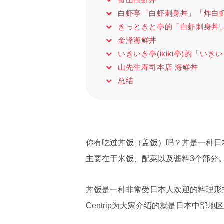
白虾亭「白虾刺身丼」「炸白
きっときと亭的「白虾刺身丼
金泽海鲜丼
いきいき亭(ikiki亭)的「いき
山先生寿司本店 海鲜丼
总结
你有吃过丼饭（盖饭）吗？丼是一种日
主要在于米饭、配菜以及酱料3个部分
丼饭是一种非常受日本人欢迎的料理形
Centrip为大家介绍的就是日本中部