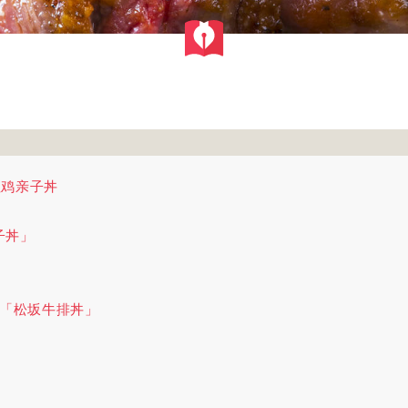
趾鸡亲子丼
子丼」
本店「松坂牛排丼」