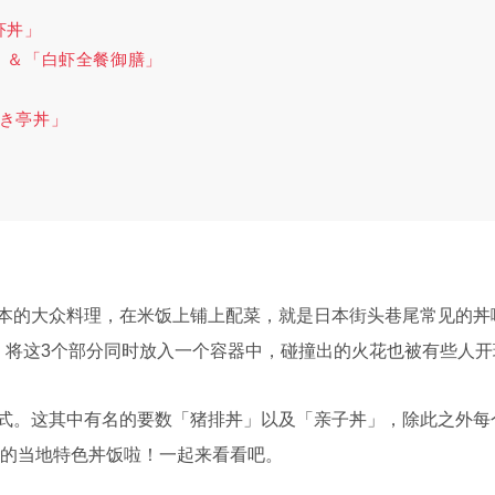
虾丼」
」＆「白虾全餐御膳」
いき亭丼」
本的大众料理，在米饭上铺上配菜，就是日本街头巷尾常见的丼
。将这3个部分同时放入一个容器中，碰撞出的火花也被有些人
式。这其中有名的要数「猪排丼」以及「亲子丼」，除此之外每
地区的当地特色丼饭啦！一起来看看吧。