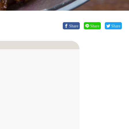
Share
Share
Share