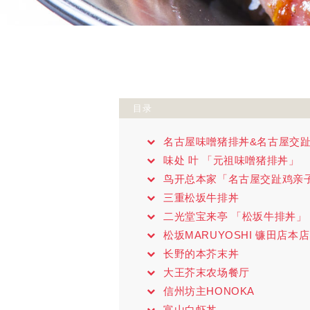
目录
名古屋味噌猪排丼&名古屋交
味处 叶 「元祖味噌猪排丼」
鸟开总本家「名古屋交趾鸡亲
三重松坂牛排丼
二光堂宝来亭 「松坂牛排丼」
松坂MARUYOSHI 镰田店
长野的本芥末丼
大王芥末农场餐厅
信州坊主HONOKA
富山白虾丼