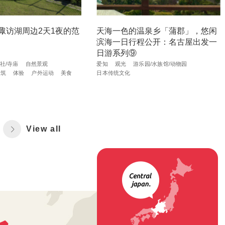
诹访湖周边2天1夜的范
天海一色的温泉乡「蒲郡」，悠闲
滨海一日行程公开：名古屋出发一
日游系列⑨
社/寺庙
自然景观
爱知
观光
游乐园/水族馆/动物园
建筑
体验
户外运动
美食
日本传统文化
View all