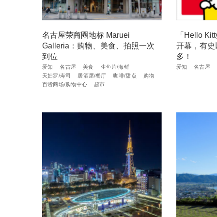
名古屋荣商圈地标 Maruei
「Hello 
Galleria：购物、美食、拍照一次
开幕，有史
到位
多！
爱知
名古屋
美食
生鱼片/海鲜
爱知
名古屋
天妇罗/寿司
居酒屋/餐厅
咖啡/甜点
购物
百货商场/购物中心
超市