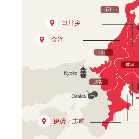
石川
白川乡
金泽
福井
岐阜
滋贺
伊势・志摩