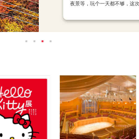
这里集结名古屋最大无印良品
夜景等，玩个一天都不够，这
能在街头免费欣赏 TeamLA
点之一。