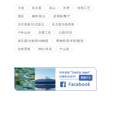
大须
名古屋
高山
长野
传统工艺
酒店
咖啡/甜点
居酒屋/餐厅
日式美食/日式甜点
名古屋当地美食
户外运动
交通工具
公园/市区
游乐园/水族馆/动物园
博物馆/美术馆/建筑
自然景观
神社/寺庙
中山道