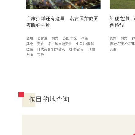
店家打烊还有这里！名古屋荣商圈
神秘之湖，
夜晚好去处
例路线
爱知
名古屋
观光
公园/市区
体验
长野
观光
神
其他
美食
名古屋当地美食
生鱼片/海鲜
博物馆/美术馆/
拉面
日式美食/日式甜点
咖啡/甜点
其他
其他
购物
其他
按目的地查询