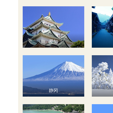
爱知
静冈