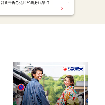
、外国旅客指名的烧肉名店「叙叙苑」，还
次就要告诉你这区经典必玩景点。
B 打造的巨大影像艺术，是观光客最爱的必访