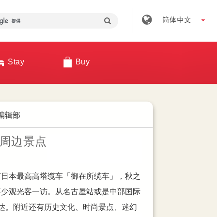
简体中文
Stay
Buy
an 编辑部
an 编辑部
an 编辑部
ei Galleria：购物、美
名古屋荣商圈夜晚好去处
周边景点
名古屋荣高效率逛街攻略ー
购物＋拍照」一次搞定的地方吗？ 走进
本的商家好像很早关，晚上不知道怎么安排
有日本最高高塔缆车「御在所缆车」，秋之
繁荣程度自然是不言而喻，小编整理出最完
商圈」，你会看到一座不断开出花朵的巨型
的时候呢！
不少观光客一访。从名古屋站或是中部国际
每家百货与店家的特色，让你快速筛选出适
 年诞生的新地标「Maruei Galleria」。
达。附近还有历史文化、时尚景点、迷幻