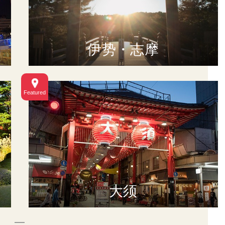
伊势・志摩
大须