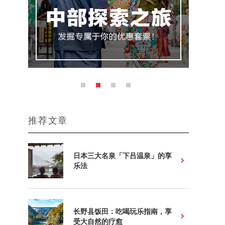
推荐文章
日本三大名泉「下吕温泉」的享
乐法
长野县饭田：吃喝玩乐指南，享
受大自然的疗愈