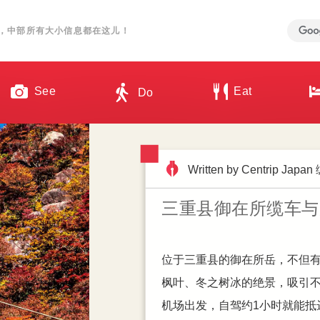
，中部所有大小信息都在这儿！
See
Eat
Do
Written by Centrip Jap
Written by Centrip Jap
Written by Centrip Jap
Written by Hannah Tsai
名古屋荣商圈地标 Maru
店家打烊还有这里！
三重县御在所缆车与
第一次逛荣就上手，
食、拍照一次到位
地上百货篇
在名古屋逛街想找一个「吃饭＋
常有外国朋友跟小编询问，日
位于三重县的御在所岳，不但
名古屋作为日本第三大都市，
名古屋最繁荣的商圈之一「荣
活动。其实，晚上才正是精彩
枫叶、冬之树冰的绝景，吸引
整的“荣逛街地图”，要告诉你
LED 萤幕墙，那栋建筑正是 2022
机场出发，自驾约1小时就能抵
合自己的百货。