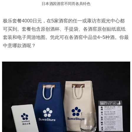
日本酒因酒窖不同而各具特色
极乐套餐4000日元，在5家酒窖的任一或诹访市观光中心都
可买到。套餐包含原创酒杯、手提袋、各酒窖原创贴纸底纸
套装和电子周游地图。凭此可在各酒窖中品尝4~5种酒。你最
中意哪款酒呢？