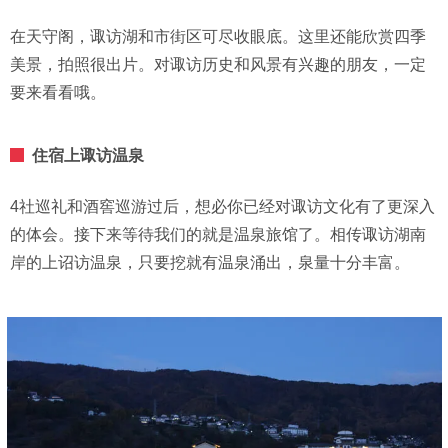
在天守阁，诹访湖和市街区可尽收眼底。这里还能欣赏四季
美景，拍照很出片。对诹访历史和风景有兴趣的朋友，一定
要来看看哦。
住宿上诹访温泉
4社巡礼和酒窖巡游过后，想必你已经对诹访文化有了更深入
的体会。接下来等待我们的就是温泉旅馆了。相传诹访湖南
岸的上诏访温泉，只要挖就有温泉涌出，泉量十分丰富。