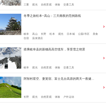
三重
观光
自然景观
体验
交通工具
冬季之旅松本~高山：三天兩夜的范例路线
岐阜
高山
长野
松本
观光
日本城
公园/市区
美食
住宿
温泉酒店
搭乘岐阜县的新穗高高空缆车，享受雪之绝景
岐阜
观光
自然景观
体验
交通工具
阿智村星空、妻笼宿、富士见台高原的两天一夜健...
长野
观光
自然景观
体验
户外运动