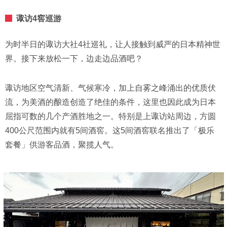
诹访4窖巡游
为时半日的诹访大社4社巡礼，让人接触到威严的日本精神世
界。接下来放松一下，边走边品酒吧？
诹访地区空气清新、气候寒冷，加上自雾之峰涌出的优质伏
流，为美酒的酿造创造了绝佳的条件，这里也因此成为日本
屈指可数的几个产酒胜地之一。特别是上诹访站周边，方圆
400公尺范围内就有5间酒窖。这5间酒窖联名推出了「极乐
套餐」供游客品酒，聚揽人气。