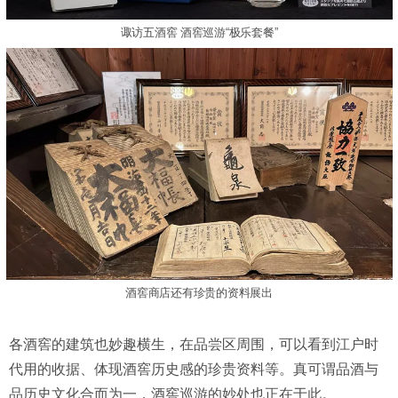
诹访五酒窖 酒窖巡游“极乐套餐”
酒窖商店还有珍贵的资料展出
各酒窖的建筑也妙趣横生，在品尝区周围，可以看到江户时
代用的收据、体现酒窖历史感的珍贵资料等。真可谓品酒与
品历史文化合而为一，酒窖巡游的妙处也正在于此。