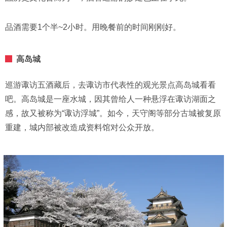
品酒需要1个半~2小时。用晚餐前的时间刚刚好。
高岛城
巡游诹访五酒藏后，去诹访市代表性的观光景点高岛城看看
吧。高岛城是一座水城，因其曾给人一种悬浮在诹访湖面之
感，故又被称为“诹访浮城”。如今，天守阁等部分古城被复原
重建，城内部被改造成资料馆对公众开放。