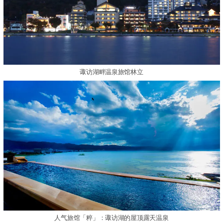
诹访湖畔温泉旅馆林立
人气旅馆「粹」：诹访湖的屋顶露天温泉