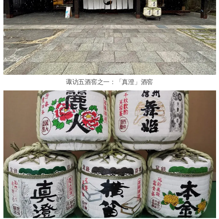
诹访五酒窖之一：「真澄」酒窖