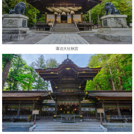
诹访大社秋宫