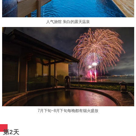
人气旅馆 朱白的露天温泉
7月下旬~8月下旬每晚都有烟火盛放
第2天