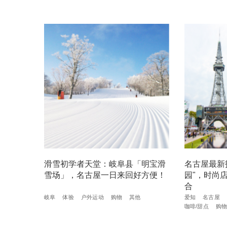
滑雪初学者天堂：岐阜县「明宝滑
名古屋最新
雪场」，名古屋一日来回好方便！
园"，时尚
合
岐阜
体验
户外运动
购物
其他
爱知
名古屋
咖啡/甜点
购