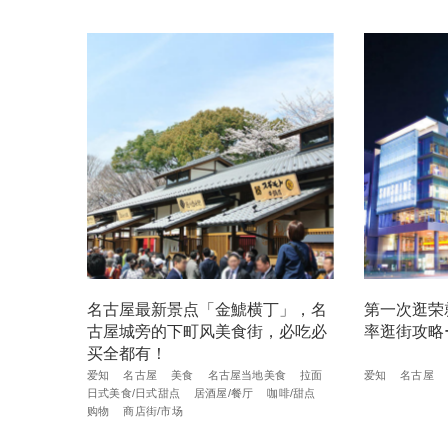
名古屋最新景点「金鯱横丁」，名
第一次逛荣
古屋城旁的下町风美食街，必吃必
率逛街攻略
买全都有！
爱知
名古屋
美食
名古屋当地美食
拉面
爱知
名古屋
日式美食/日式甜点
居酒屋/餐厅
咖啡/甜点
购物
商店街/市场