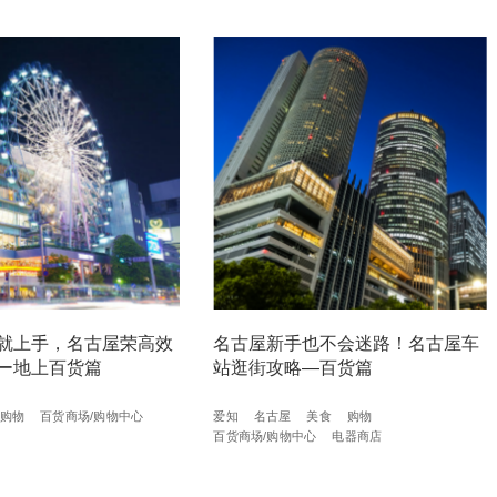
就上手，名古屋荣高效
名古屋新手也不会迷路！名古屋车
ー地上百货篇
站逛街攻略—百货篇
购物
百货商场/购物中心
爱知
名古屋
美食
购物
百货商场/购物中心
电器商店