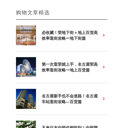
购物文章精选
必收藏！荣地下街＋地上百货高
效率逛街攻略ー地下街篇
第一次逛荣就上手，名古屋荣高
效率逛街攻略ー地上百货篇
名古屋新手也不会迷路！名古屋
车站逛街攻略—百货篇
不来日本中部也能吃到！中部网