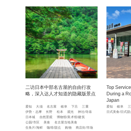
二访日本中部名古屋的自由行攻
Top Service
略，深入达人才知道的隐藏版景点
During a Ro
Japan
爱知
大须
名古屋
岐阜
下吕
三重
爱知
岐阜
三
伊势・志摩
长野
松本
观光
神社/寺庙
日式美食/日式甜
日本城
自然景观
博物馆/美术馆/建筑
公园/市区
美食
名古屋当地美食
生鱼片/海鲜
咖啡/甜点
购物
商店街/市场