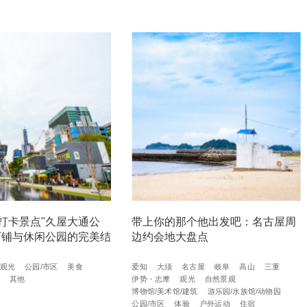
打卡景点"久屋大通公
带上你的那个他出发吧：名古屋周
店铺与休闲公园的完美结
边约会地大盘点
观光
公园/市区
美食
爱知
大须
名古屋
岐阜
高山
三重
物
其他
伊势・志摩
观光
自然景观
博物馆/美术馆/建筑
游乐园/水族馆/动物园
公园/市区
体验
户外运动
住宿