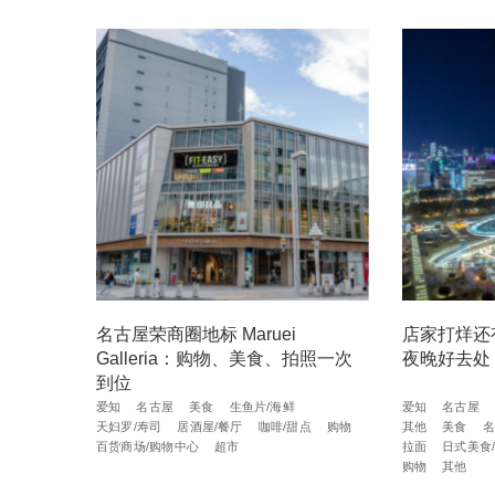
名古屋荣商圈地标 Maruei
店家打烊还
Galleria：购物、美食、拍照一次
夜晚好去处
到位
爱知
名古屋
美食
生鱼片/海鲜
爱知
名古屋
天妇罗/寿司
居酒屋/餐厅
咖啡/甜点
购物
其他
美食
名
百货商场/购物中心
超市
拉面
日式美食
购物
其他