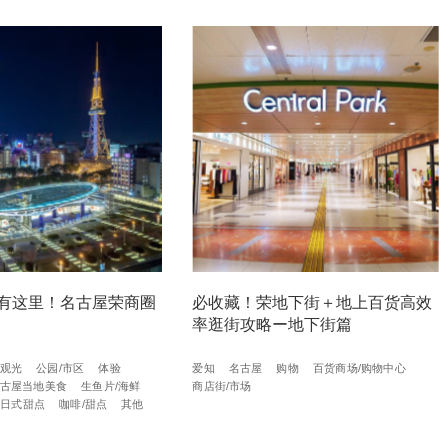
有这里！名古屋荣商圈
必收藏！荣地下街＋地上百货高效
率逛街攻略ー地下街篇
观光
公园/市区
体验
爱知
名古屋
购物
百货商场/购物中心
古屋当地美食
生鱼片/海鲜
商店街/市场
/日式甜点
咖啡/甜点
其他