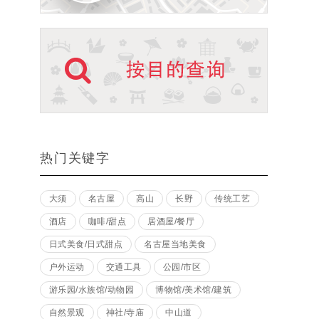
热门关键字
大须
名古屋
高山
长野
传统工艺
酒店
咖啡/甜点
居酒屋/餐厅
日式美食/日式甜点
名古屋当地美食
户外运动
交通工具
公园/市区
游乐园/水族馆/动物园
博物馆/美术馆/建筑
自然景观
神社/寺庙
中山道