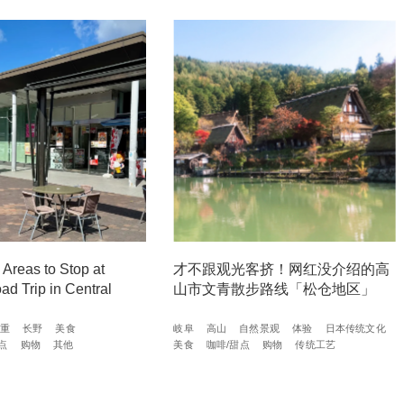
 Areas to Stop at
才不跟观光客挤！网红没介绍的高
ad Trip in Central
山市文青散步路线「松仓地区」
重
长野
美食
岐阜
高山
自然景观
体验
日本传统文化
点
购物
其他
美食
咖啡/甜点
购物
传统工艺