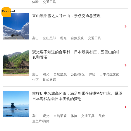
体验
交通工具
立山黑部雪之大谷开山，景点交通总整理
富山
立山黑部
观光
自然景观
交通工具
观光客不知道的合掌村！日本最美村庄，五箇山的相
仓和菅沼
富山
观光
自然景观
公园/市区
体验
日本传统文化
住宿
日式旅馆
前往历史名城高冈市：满足您乘坐哆啦A梦电车、眺望
日本海和品尝日本美食的梦想
富山
观光
自然景观
体验
交通工具
美食
生鱼片/海鲜