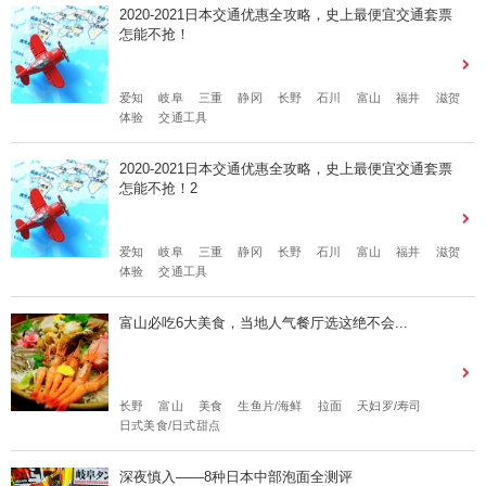
2020-2021日本交通优惠全攻略，史上最便宜交通套票
怎能不抢！
爱知
岐阜
三重
静冈
长野
石川
富山
福井
滋贺
体验
交通工具
2020-2021日本交通优惠全攻略，史上最便宜交通套票
怎能不抢！2
爱知
岐阜
三重
静冈
长野
石川
富山
福井
滋贺
体验
交通工具
富山必吃6大美食，当地人气餐厅选这绝不会...
长野
富山
美食
生鱼片/海鲜
拉面
天妇罗/寿司
日式美食/日式甜点
深夜慎入——8种日本中部泡面全测评