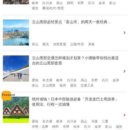
岐阜
白川乡
高山
静冈
长野
石川
金泽
富山
观光
樱花/红叶/雪景
立山黑部必经景点「富山市」的两天一夜经典...
富山
观光
自然景观
公园/市区
美食
立山黑部交通怎样规划才划算？小测验带你找出最适
合的立山黑部套票
爱知
名古屋
岐阜
白川乡
高山
长野
石川
金泽
富山
立山黑部
福井
观光
交通工具
绝对省钱！日本中部旅游必备「升龙道巴士周游券」
使用法、行程一次搞懂
爱知
名古屋
岐阜
白川乡
高山
马笼
三重
伊势・志摩
静冈
长野
松本
石川
金泽
富山
滋贺