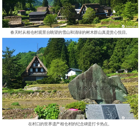
春天时从相仓村观景台眺望的雪山和清绿的树木群山真是赏心悦目。
在村口的世界遗产相仓村的纪念碑是打卡热点。