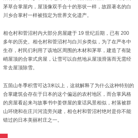
茅草合掌屋内，屋顶像双手合十的形状一样，故跟著名的白
川乡合掌村一样被指定为世界文化遗产。
相仓村和菅沼村内大部分房屋建于 19 世纪后期，已有 200
多年的历史。相仓村和菅沼村与白川乡类似，为了在严冬中
生存，村民们利用了该地区周围的木材和茅草，建造了有陡
峭屋顶的合掌式房屋，让雪可以自然地从屋顶滑落而无需经
常去屋顶除雪。
五箇山冬季积雪可达3米以上，这就解释了为什么这种特别的
合掌建筑会存在于日本的这个偏远的农村地区，而合掌风格
的房屋看起来与故事书中姜饼屋的童话风景相似，村落被群
山环绕和在庄川河流旁兴建，相仓村和菅沼村绝对是你不能
错过的日本美丽村庄之一。