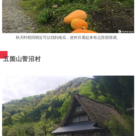
秋天时稻田附近可以找到南瓜，使村庄看起来有点异国情调。
五箇山菅沼村