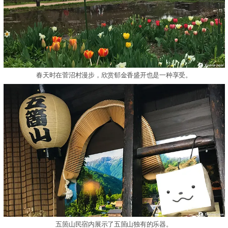
春天时在菅沼村漫步，欣赏郁金香盛开也是一种享受。
五箇山民宿内展示了五箇山独有的乐器。