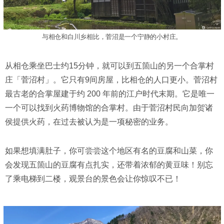
与相仓和白川乡相比，菅沼是一个宁静的小村庄。
从相仓乘坐巴士约15分钟，就可以到五箇山的另一个合掌村
庄「菅沼村」。它只有9间房屋，比相仓的人口更小。菅沼村
最古老的合掌屋建于约 200 年前的江户时代末期。它是唯一
一个可以找到火药博物馆的合掌村。由于菅沼村民向加贺诸
侯提供火药，在过去被认为是一项秘密的业务。
如果想填满肚子，你可尝尝这个地区有名的豆腐和山菜，你
会发现五箇山的豆腐有点扎实，还带着浓郁的黄豆味！别忘
了乘电梯到二楼，观景台的景色会让你惊叹不已！