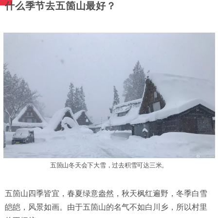
什么季节去五箇山最好？
五箇山冬天会下大雪，过去积雪可达三米。
五箇山四季皆宜，春夏绿意盎然，秋天枫红遍野，冬季白雪
皑皑，风景如画。由于五箇山的名气不如白川乡，所以村里