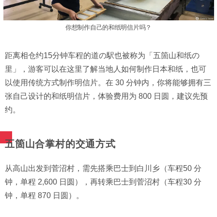
你想制作自己的和纸明信片吗？
距离相仓约15分钟车程的道の駅也被称为「五箇山和纸の
里」，游客可以在这里了解当地人如何制作日本和纸，也可
以使用传统方式制作明信片。在 30 分钟内，你将能够拥有三
张自己设计的和纸明信片，体验费用为 800 日圆，建议先预
约。
五箇山合掌村的交通方式
从高山出发到菅沼村，需先搭乘巴士到白川乡（车程50 分
钟，单程 2,600 日圆），再转乘巴士到菅沼村（车程30 分
钟，单程 870 日圆）。