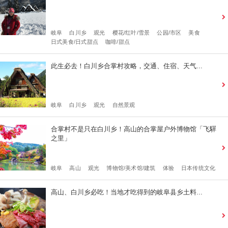
岐阜
白川乡
观光
樱花/红叶/雪景
公园/市区
美食
日式美食/日式甜点
咖啡/甜点
此生必去！白川乡合掌村攻略，交通、住宿、天气...
岐阜
白川乡
观光
自然景观
合掌村不是只在白川乡！高山的合掌屋户外博物馆「飞驒
之里」
岐阜
高山
观光
博物馆/美术馆/建筑
体验
日本传统文化
高山、白川乡必吃！当地才吃得到的岐阜县乡土料...