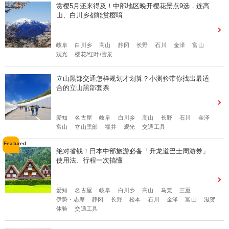
赏樱5月还来得及！中部地区晚开樱花景点9选，连高
山、白川乡都能赏樱唷
岐阜
白川乡
高山
静冈
长野
石川
金泽
富山
观光
樱花/红叶/雪景
立山黑部交通怎样规划才划算？小测验带你找出最适
合的立山黑部套票
爱知
名古屋
岐阜
白川乡
高山
长野
石川
金泽
富山
立山黑部
福井
观光
交通工具
绝对省钱！日本中部旅游必备「升龙道巴士周游券」
使用法、行程一次搞懂
爱知
名古屋
岐阜
白川乡
高山
马笼
三重
伊势・志摩
静冈
长野
松本
石川
金泽
富山
滋贺
体验
交通工具