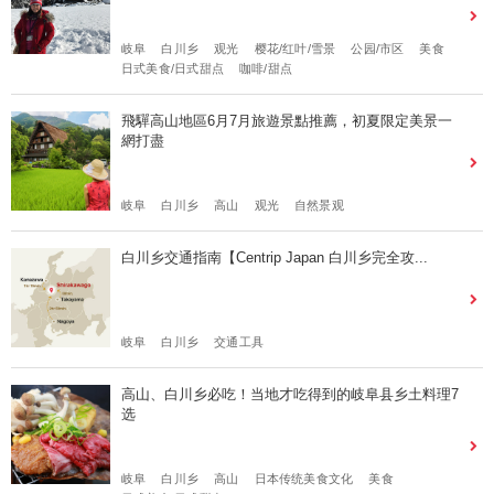
岐阜
白川乡
观光
樱花/红叶/雪景
公园/市区
美食
日式美食/日式甜点
咖啡/甜点
飛驒高山地區6月7月旅遊景點推薦，初夏限定美景一
網打盡
岐阜
白川乡
高山
观光
自然景观
白川乡交通指南【Centrip Japan 白川乡完全攻...
岐阜
白川乡
交通工具
高山、白川乡必吃！当地才吃得到的岐阜县乡土料理7
选
岐阜
白川乡
高山
日本传统美食文化
美食