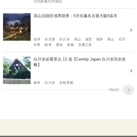
日式美食/日式甜点
高山北陆区域周游券：5天玩遍名古屋大阪8县市
金泽
名古屋
白川乡
高山
滋贺
福井
富山
石川
长野
岐阜
爱知
体验
交通工具
白川乡必看景点 13 选【Centrip Japan 白川乡完全攻
略】
岐阜
白川乡
自然景观
Next