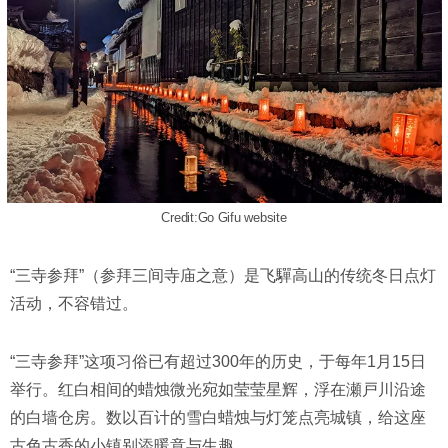
Credit:Go Gifu website
“三寺参拜”（参拜三间寺庙之意）是飞驒高山的传统冬日点灯
活动，不容错过。
“三寺参拜”这项习俗已有超过300年的历史，于每年1月15日
举行。红白相间的蜡烛微光宛如莹莹星辉，浮在瀬戸川沿途
的白墙仓房。数以百计的雪白蜡烛与灯笼点亮城镇，给这座
古色古香的小镇别添暖意与生趣。