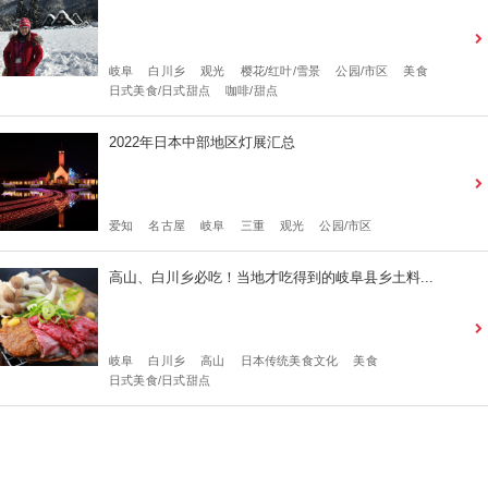
岐阜
白川乡
观光
樱花/红叶/雪景
公园/市区
美食
日式美食/日式甜点
咖啡/甜点
2022年日本中部地区灯展汇总
爱知
名古屋
岐阜
三重
观光
公园/市区
高山、白川乡必吃！当地才吃得到的岐阜县乡土料...
岐阜
白川乡
高山
日本传统美食文化
美食
日式美食/日式甜点