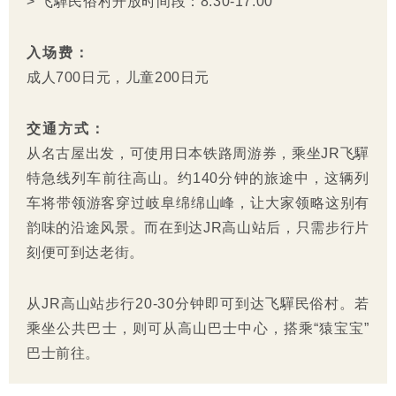
> 飞驒民俗村开放时间段：8:30-17:00
入场费：
成人700日元，儿童200日元
交通方式：
从名古屋出发，可使用日本铁路周游券，乘坐JR飞驒
特急线列车前往高山。约140分钟的旅途中，这辆列
车将带领游客穿过岐阜绵绵山峰，让大家领略这别有
韵味的沿途风景。而在到达JR高山站后，只需步行片
刻便可到达老街。
从JR高山站步行20-30分钟即可到达飞驒民俗村。若
乘坐公共巴士，则可从高山巴士中心，搭乘“猿宝宝”
巴士前往。