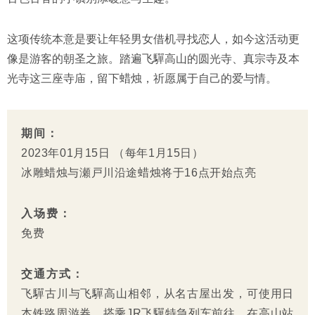
这项传统本意是要让年轻男女借机寻找恋人，如今这活动更
像是游客的朝圣之旅。踏遍飞驒高山的圆光寺、真宗寺及本
光寺这三座寺庙，留下蜡烛，祈愿属于自己的爱与情。
期间：
2023年01月15日 （每年1月15日）
冰雕蜡烛与瀬戸川沿途蜡烛将于16点开始点亮
入场费：
免费
交通方式：
飞驒古川与飞驒高山相邻，从名古屋出发，可使用日
本铁路周游券，搭乘JR飞驒特急列车前往。在高山站