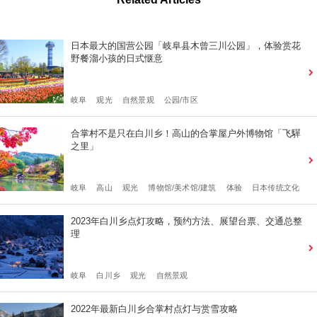
日本最大的国营公园「岐阜县木曾三川公园」，体验赏花
野餐溜小孩的日式惬意
岐阜
观光
自然景观
公园/市区
合掌村不是只在白川乡！高山的合掌屋户外博物馆「飞驒
之里」
岐阜
高山
观光
博物馆/美术馆/建筑
体验
日本传统文化
2023年白川乡点灯攻略，预约方法、展望台票、交通总整
理
岐阜
白川乡
观光
自然景观
2022年最新白川乡合掌村点灯与赏雪攻略