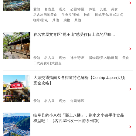
爱知
名古屋
观光
公园/市区
体验
其他
美食
名古屋当地美食
生鱼片/海鲜
拉面
日式美食/日式甜点
咖啡/甜点
其他
购物
其他
在名古屋文青区"觉王山"感受往日上流的品味...
爱知
名古屋
观光
神社/寺庙
博物馆/美术馆/建筑
美食
日式美食/日式甜点
大须交通指南＆各街道特色解析【Centrip Japan大须
完全攻略】
爱知
名古屋
观光
公园/市区
岐阜县的小京都「郡上八幡」，到水之小镇手作食品
模型吧！ 【名古屋出发一日游系列③】