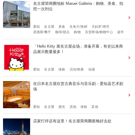
名古屋荣商圈地标 Maruei Galleria：购物、美食、拍
照一次到位
爱知
名古屋
美食
生鱼片/海鲜
天妇罗/寿司
居酒屋/餐厅
咖啡/甜点
购物
百货商场/购物中心
超市
「Hello Kitty 展名古屋会场」准备开幕，有史以来商
品展示数量最多！
爱知
名古屋
体验
活动/祭典
动漫
在日本名古屋欣赏古典音乐与音乐剧：爱知县艺术剧
场
爱知
名古屋
观光
其他
体验
其他
店家打烊还有这里！名古屋荣商圈夜晚好去处