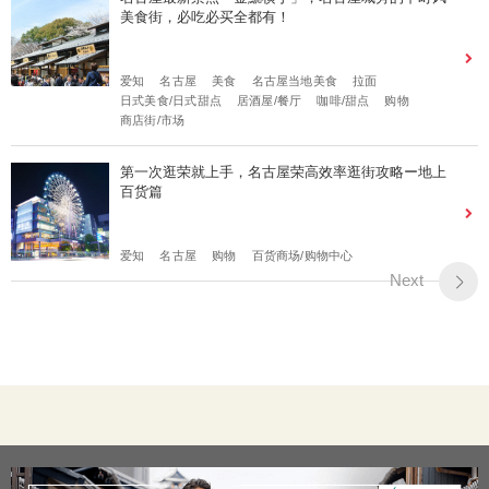
美食街，必吃必买全都有！
爱知
名古屋
美食
名古屋当地美食
拉面
日式美食/日式甜点
居酒屋/餐厅
咖啡/甜点
购物
商店街/市场
第一次逛荣就上手，名古屋荣高效率逛街攻略ー地上
百货篇
爱知
名古屋
购物
百货商场/购物中心
Next