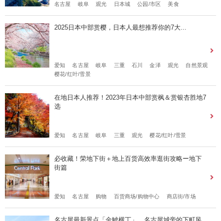
名古屋
岐阜
观光
日本城
公园/市区
美食
2025日本中部赏樱，日本人最想推荐你的7大...
爱知
名古屋
岐阜
三重
石川
金泽
观光
自然景观
樱花/红叶/雪景
在地日本人推荐！2023年日本中部赏枫＆赏银杏胜地7
选
爱知
名古屋
岐阜
三重
观光
樱花/红叶/雪景
必收藏！荣地下街＋地上百货高效率逛街攻略ー地下
街篇
爱知
名古屋
购物
百货商场/购物中心
商店街/市场
名古屋最新景点「金鯱横丁」，名古屋城旁的下町风