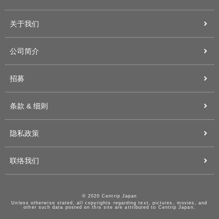
关于我们
公司简介
招募
条款 & 细则
隐私政策
联络我们
© 2020 Centrip Japan
Unless otherwise stated, all copyrights regarding text, pictures, movies, and
other such data posted on this site are attributed to Centrip Japan.