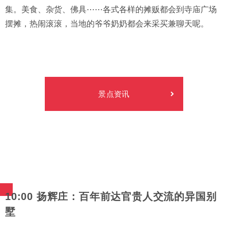
集。美食、杂货、佛具⋯⋯各式各样的摊贩都会到寺庙广场
摆摊，热闹滚滚，当地的爷爷奶奶都会来采买兼聊天呢。
景点资讯
10:00 扬辉庄：百年前达官贵人交流的异国别
墅