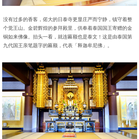
没有过多的香客，偌大的日泰寺更显庄严而宁静，镇守着整
个觉王山。金碧辉煌的参拜殿里，供奉着泰国国王寄赠的金
铜如来佛像。抬头一看，就连匾额也是泰文！这是由泰国第
九代国王亲笔题字的匾额，代表「释迦牟尼佛」。