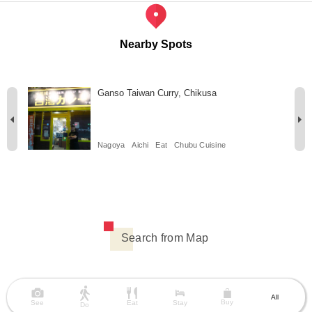
Nearby Spots
Ganso Taiwan Curry, Chikusa
Nagoya
Aichi
Eat
Chubu Cuisine
Search from Map
All
Buy
See
Eat
Stay
Do