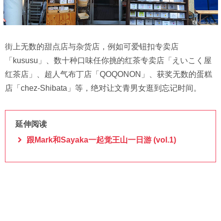
街上无数的甜点店与杂货店，例如可爱钮扣专卖店
「kususu」、数十种口味任你挑的红茶专卖店「えいこく屋
红茶店」、超人气布丁店「QOQONON」、获奖无数的蛋糕
店「chez-Shibata」等，绝对让文青男女逛到忘记时间。
延伸阅读
跟Mark和Sayaka一起觉王山一日游 (vol.1)