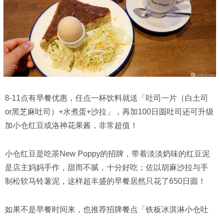
8-11点有早餐优惠，任点一杯饮料就送「吐司一片（白土司
or黑芝麻吐司）+水煮蛋+沙拉」，再加100日圆吐司还可升级
加小仓红豆或洛神花果酱，非常超值！
小仓红豆是吃茶New Poppy的招牌，带着淡淡奶味的红豆泥
是店主妈妈手作，甜而不腻，十分好吃；佐以胡麻沙拉与手
制松软马铃薯泥，这样超丰盛的早餐居然只花了650日圆！
如果不是早餐时间来，也推荐招牌餐点「铁板冰淇淋小仓吐