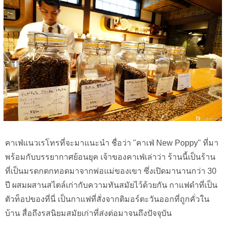
คาเฟ่แนวเรโทรที่จะมาแนะนำ ชื่อว่า "คาเฟ่ New Poppy" ที่มา
พร้อมกับบรรยากาศย้อนยุค เจ้าของคาเฟ่เล่าว่า ร้านนี้เป็นร้าน
ที่เป็นมรดกตกทอดมาจากพ่อแม่ของเขา ซึ่งเปิดมานานกว่า 30
ปี ผสมผสานสไตล์เก่ากับความทันสมัยไว้ด้วยกัน กาแฟดำที่เป็น
ตัวท็อปของที่นี่ เป็นกาแฟที่สั่งจากติมอร์ตะวันออกที่ถูกคั่วใน
บ้าน สื่อถึงรสนิยมสมัยเก่าที่ส่งต่อมาจนถึงปัจจุบัน