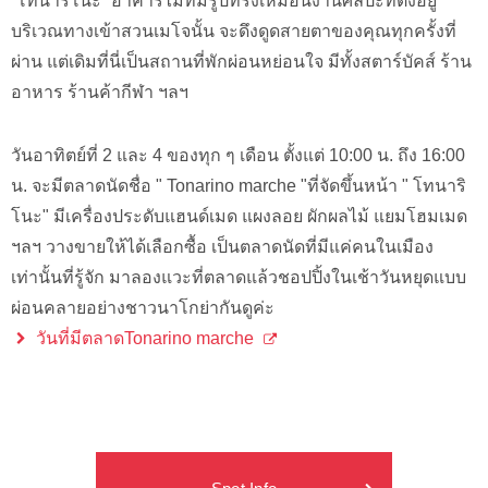
“โทนาริโนะ” อาคารไม้ที่มีรูปทรงเหมือนงานศิลปะที่ตั้งอยู่
บริเวณทางเข้าสวนเมโจนั้น จะดึงดูดสายตาของคุณทุกครั้งที่
ผ่าน แต่เดิมที่นี่เป็นสถานที่พักผ่อนหย่อนใจ มีทั้งสตาร์บัคส์ ร้าน
อาหาร ร้านค้ากีฬา ฯลฯ
วันอาทิตย์ที่ 2 และ 4 ของทุก ๆ เดือน ตั้งแต่ 10:00 น. ถึง 16:00
น. จะมีตลาดนัดชื่อ " Tonarino marche "ที่จัดขึ้นหน้า " โทนาริ
โนะ" มีเครื่องประดับแฮนด์เมด แผงลอย ผักผลไม้ แยมโฮมเมด
ฯลฯ วางขายให้ได้เลือกซื้อ เป็นตลาดนัดที่มีแค่คนในเมือง
เท่านั้นที่รู้จัก มาลองแวะที่ตลาดแล้วชอปปิ้งในเช้าวันหยุดแบบ
ผ่อนคลายอย่างชาวนาโกย่ากันดูค่ะ
วันที่มีตลาดTonarino marche