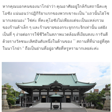
หากคุณบอกคนของนาโกย่าว่า คุณอาศัยอยู่ใกล้กับสถานีคะคุ
โอซัง แน่นอนว่าปฏิกิริยาแรกของพวกเขาจะเป็น "แถวนั้นไฮโซ
มากเลยเนอะ" ใช่ค่ะ ที่คะคุโอซังไม่เพียงแต่จะเป็นแหล่งรวม
ของร้านค้าเล็ก ๆ และร้านขายของกระจุกกระจิกเท่านั้น แต่ยัง
เป็นที่ ๆ ง่ายต่อการใช้ชีวิตในสภาพแวดล้อมที่เงียบสงบ การันตี
ด้วยรางวัลชนะเลิศอันดับหนึ่งในด้านของ `` สถานที่ที่น่าอยู่ที่สุด
ในนาโกย่า '' ถือเป็นย่านที่อยู่อาศัยที่หรูหรามากเลยล่ะค่ะ