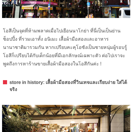
โอสึเป็นจุดที่ห้ามพลาดเมื่อไปเยือนนาโกย่า ที่นี่เป็นเป็นย่าน
ช็อปปิ้ง ที่รวมเอาทั้ง อนิเมะ เสื้อผ้ามือสองและอาหาร
นานาชาติมารวมกัน หากเปรียบคะคุโอซังเป็นชายหนุ่มผู้รอบรู้
โอสึก็เปรียบได้กับเด็กน้อยที่มีเอกลักษณ์เฉพาะตัว ต่อไปเราจะ
พูดถึงการหาร้านขายเสื้อผ้ามือสองในโอสึกันค่ะ !
store in history: เสื้อผ้ามือสองที่วินเทจและเรียบง่าย ใส่ได้
จริง