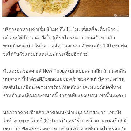
บริการอาหารเช้าเริ่ม 8 โมง ถึง 11 โมง สั่งเครื่องดื่มเพียง 1
แก้ว จะได้รับ “ขนมปังปิ้ง (เลือกได้ระหว่างขนมปังขาวกับ
ขนมปังงาดำ) + ไข่ต้ม + สลัด '',และหากสั่งขนมปัง 100 เยนเพิ่ม
จะได้รับถั่วแดงบดและแยมกระเจี๊ยบอีกด้วย
ถั่วแดงบดของคาเฟ่ New Poppy เป็นแบบคลาสสิก ถั่วแดงกลิ่น
นมจาง ๆ นี้ทำด้วยฝีมือของแม่ของเจ้าของคาเฟ่ มีความหวาน
สดชื่นไม่เหมือนใคร มาพร้อมกับสลัดงาและมันฝรั่งบดที่ทาง
ร้านทำเอง เห็นเยอะขนาดนี้ ราคาเพียง 650 เยน เท่านั้นนะคะ !
นอกจากช่วงเช้าแล้ว เราขอแนะนำเมนูบนป้ายอย่าง "เทปปัง
ไอซ์ โคะคุระ โทสต์ (810 เยน) "และ" ข้าวหน้าแกงกระหรี่ (850
เยน) " มาฟังเสียงของทรายและเมล็ดถั่วจากชั้นล่างไปพร้อมกับ