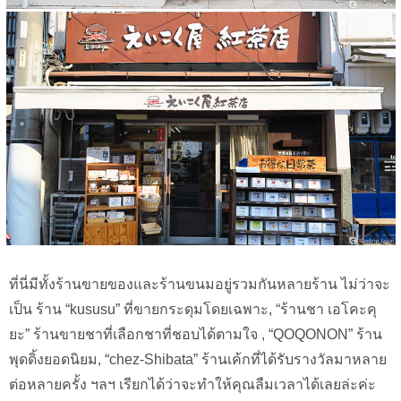
ที่นี่มีทั้งร้านขายของและร้านขนมอยู่รวมกันหลายร้าน ไม่ว่าจะ
เป็น ร้าน “kususu” ที่ขายกระดุมโดยเฉพาะ, “ร้านชา เอโคะคุ
ยะ” ร้านขายชาที่เลือกชาที่ชอบได้ตามใจ , “QOQONON” ร้าน
พุดดิ้งยอดนิยม, “chez-Shibata” ร้านเค้กที่ได้รับรางวัลมาหลาย
ต่อหลายครั้ง ฯลฯ เรียกได้ว่าจะทำให้คุณลืมเวลาได้เลยล่ะค่ะ