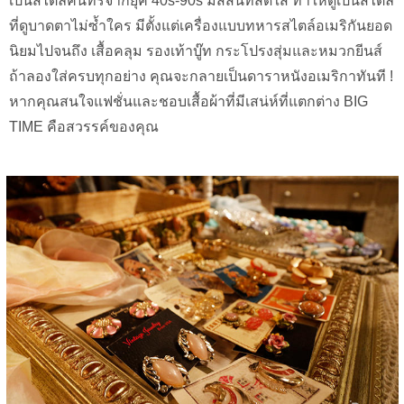
เป็นสไตล์คันทรี่จากยุค 40s-90s มีสีสันที่สดใส ทำให้ดูเป็นสไตล์
ที่ดูบาดตาไม่ซ้ำใคร มีตั้งแต่เครื่องแบบทหารสไตล์อเมริกันยอด
นิยมไปจนถึง เสื้อคลุม รองเท้าบู๊ท กระโปรงสุ่มและหมวกยีนส์
ถ้าลองใส่ครบทุกอย่าง คุณจะกลายเป็นดาราหนังอเมริกาทันที !
หากคุณสนใจแฟชั่นและชอบเสื้อผ้าที่มีเสน่ห์ที่แตกต่าง BIG
TIME คือสวรรค์ของคุณ