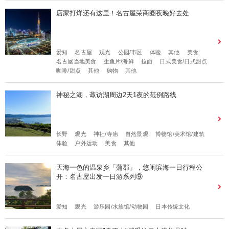
店家打烊还有这里！名古屋荣商圈夜晚好去处
爱知
名古屋
观光
公园/市区
体验
其他
美食
名古屋当地美食
生鱼片/海鲜
拉面
日式美食/日式甜点
咖啡/甜点
其他
购物
其他
神秘之湖，诹访湖周边2天1夜的范例路线
长野
观光
神社/寺庙
自然景观
博物馆/美术馆/建筑
体验
户外运动
美食
其他
天海一色的温泉乡「蒲郡」，悠闲滨海一日行程公
开：名古屋出发一日游系列⑨
爱知
观光
游乐园/水族馆/动物园
日本传统文化