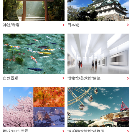
神社/寺庙
日本城
自然景观
博物馆/美术馆/建筑
樱花/红叶/雪景
游乐园/水族馆/动物园