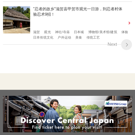
"忍者的故乡"滋贺县甲贺市观光一日游，到忍者村体
验忍术9招！
滋贺
观光
神社/寺庙
日本城
博物馆/美术馆/建筑
体验
日本传统文化
户外运动
美食
传统工艺
Next