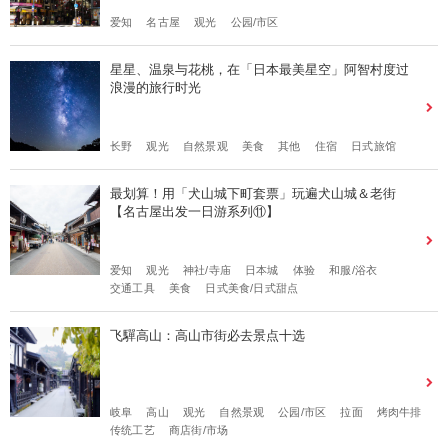
爱知
名古屋
观光
公园/市区
星星、温泉与花桃，在「日本最美星空」阿智村度过
浪漫的旅行时光
长野
观光
自然景观
美食
其他
住宿
日式旅馆
最划算！用「犬山城下町套票」玩遍犬山城＆老街
【名古屋出发一日游系列⑪】
爱知
观光
神社/寺庙
日本城
体验
和服/浴衣
交通工具
美食
日式美食/日式甜点
飞驒高山：高山市街必去景点十选
岐阜
高山
观光
自然景观
公园/市区
拉面
烤肉牛排
传统工艺
商店街/市场