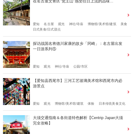
在名古屋文青区"觉王山"感受往日上流的品味...
爱知
名古屋
观光
神社/寺庙
博物馆/美术馆/建筑
美食
日式美食/日式甜点
探访战国名将德川家康的故乡「冈崎」：名古屋出发
一日游系列⑤
爱知
观光
神社/寺庙
公园/市区
【爱知县西尾市】三河工艺玻璃美术馆和西尾市内必
游景点
爱知
观光
博物馆/美术馆/建筑
体验
日本传统美食文化
大须交通指南＆各街道特色解析【Centrip Japan大须
完全攻略】