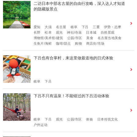
二访日本中部名古屋的自由行攻略，深入达人才知道
的隐藏版景点
爱知
大须
名古屋
岐阜
下吕
三重
伊势・志摩
长野
松本
观光
神社/寺庙
日本城
自然景观
博物馆/美术馆/建筑
公园/市区
美食
名古屋当地美食
生鱼片/海鲜
咖啡/甜点
购物
商店街/市场
下吕也有合掌村，来这里做最道地的日式体验
岐阜
下吕
下吕不只有温泉！不能错过的下吕活动体验
岐阜
下吕
观光
公园/市区
体验
日本传统文化
户外运动