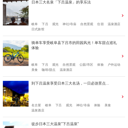
日本三大名泉「下吕温泉」的享乐法
岐阜
下吕
观光
神社/寺庙
自然景观
住宿
温泉酒店
日式旅馆
骑单车享受岐阜县下吕市的田园风光！单车甜点巡礼
体验
岐阜
下吕
观光
自然景观
公园/市区
体验
户外运动
美食
咖啡/甜点
温泉酒店
到下吕温泉享受日本三大名汤，一日必游景点...
名古屋
岐阜
下吕
观光
神社/寺庙
体验
美食
温泉酒店
徒步日本三大温泉"下吕温泉"