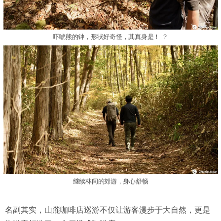
吓唬熊的钟，形状好奇怪，其真身是！ ？
继续林间的郊游，身心舒畅
名副其实，山麓咖啡店巡游不仅让游客漫步于大自然，更是