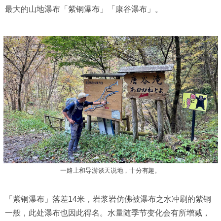
最大的山地瀑布「紫铜瀑布」「康谷瀑布」。
一路上和导游谈天说地，十分有趣。
「紫铜瀑布」落差14米，岩浆岩仿佛被瀑布之水冲刷的紫铜
一般，此处瀑布也因此得名。水量随季节变化会有所增减，