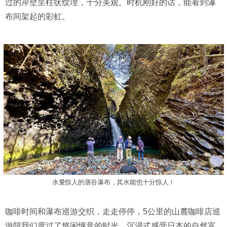
过的岸壁呈柱状纹理，十分美观。时机刚好的话，能看到瀑
布间架起的彩虹。
水量惊人的唐谷瀑布，其水能也十分惊人！
咖啡时间和瀑布巡游交织，走走停停，5公里的山麓咖啡店巡
游陪我们度过了悠闲惬意的时光。沉浸式感受日本的自然富