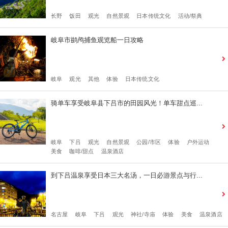
长野
饭田
观光
自然景观
日本传统文化
活动/祭典
岐阜市鹚鸬捕鱼观览船一日攻略
岐阜
观光
其他
体验
日本传统文化
骑单车享受岐阜县下吕市的田园风光！单车甜点巡...
岐阜
下吕
观光
自然景观
公园/市区
体验
户外运动
美食
咖啡/甜点
温泉酒店
到下吕温泉享受日本三大名汤，一日必游景点与行...
名古屋
岐阜
下吕
观光
神社/寺庙
体验
美食
温泉酒店