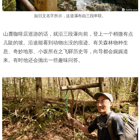
如日文名字所示，这道瀑布由三段串联。
山麓咖啡店巡游的话，就沿三段瀑向前，登上一个稍微有点
儿陡的坡。沿途能看到动物出没的痕迹。有关森林物种生
息、奇妙地形、小坂所在之飞驒历史等，向导都会娓娓道
来。有时他还会抛出一些趣味问答。