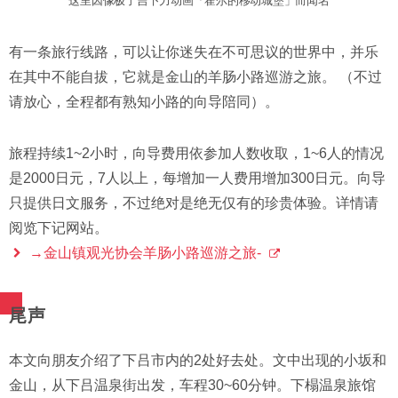
这里因像极了吉卜力动画「霍尔的移动城堡」而闻名
有一条旅行线路，可以让你迷失在不可思议的世界中，并乐
在其中不能自拔，它就是金山的羊肠小路巡游之旅。 （不过
请放心，全程都有熟知小路的向导陪同）。
旅程持续1~2小时，向导费用依参加人数收取，1~6人的情况
是2000日元，7人以上，每增加一人费用增加300日元。向导
只提供日文服务，不过绝对是绝无仅有的珍贵体验。详情请
阅览下记网站。
→金山镇观光协会羊肠小路巡游之旅-
尾声
本文向朋友介绍了下吕市内的2处好去处。文中出现的小坂和
金山，从下吕温泉街出发，车程30~60分钟。下榻温泉旅馆