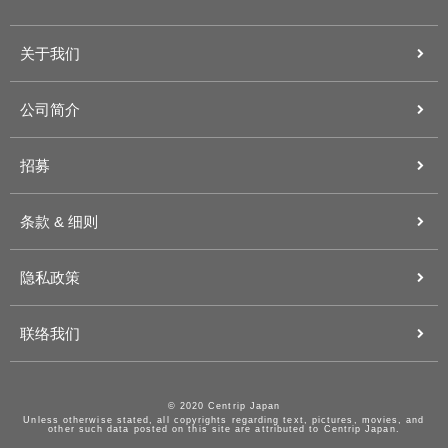
关于我们
公司简介
招募
条款 & 细则
隐私政策
联络我们
© 2020 Centrip Japan
Unless otherwise stated, all copyrights regarding text, pictures, movies, and
other such data posted on this site are attributed to Centrip Japan.