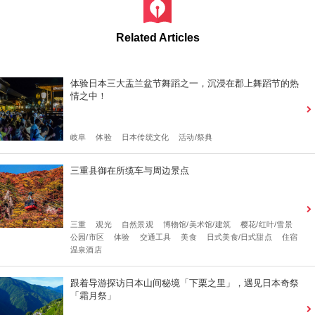
Related Articles
体验日本三大盂兰盆节舞蹈之一，沉浸在郡上舞蹈节的热
情之中！
岐阜
体验
日本传统文化
活动/祭典
三重县御在所缆车与周边景点
三重
观光
自然景观
博物馆/美术馆/建筑
樱花/红叶/雪景
公园/市区
体验
交通工具
美食
日式美食/日式甜点
住宿
温泉酒店
跟着导游探访日本山间秘境「下栗之里」，遇见日本奇祭
「霜月祭」