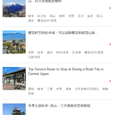
山、白川乡都能赏樱唷
岐阜
白川乡
高山
静冈
长野
石川
金泽
富山
观光
樱花/红叶/雪景
樱花时节的松本城：可以远眺樱花和残雪山脉...
长野
松本
观光
神社/寺庙
日本城
樱花/红叶/雪景
公园/市区
Top Service Areas to Stop at During a Road Trip in
Central Japan
爱知
岐阜
三重
长野
美食
日式美食/日式甜点
购物
其他
冬季之旅松本~高山：三天兩夜的范例路线