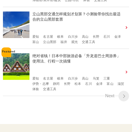
立山黑部交通怎样规划才划算？小测验带你找出最适
合的立山黑部套票
爱知
名古屋
岐阜
白川乡
高山
长野
石川
金泽
富山
立山黑部
福井
观光
交通工具
绝对省钱！日本中部旅游必备「升龙道巴士周游券」
使用法、行程一次搞懂
爱知
名古屋
岐阜
白川乡
高山
马笼
三重
伊势・志摩
静冈
长野
松本
石川
金泽
富山
滋贺
体验
交通工具
Next