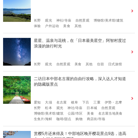
长野
观光
神社/寺庙
自然景观
博物馆/美术馆/建筑
体验
户外运动
美食
其他
星星、温泉与花桃，在「日本最美星空」阿智村度过
浪漫的旅行时光
长野
观光
自然景观
美食
其他
住宿
日式旅馆
二访日本中部名古屋的自由行攻略，深入达人才知道
的隐藏版景点
爱知
大须
名古屋
岐阜
下吕
三重
伊势・志摩
长野
松本
观光
神社/寺庙
日本城
自然景观
博物馆/美术馆/建筑
公园/市区
美食
名古屋当地美食
生鱼片/海鲜
咖啡/甜点
购物
商店街/市场
赏樱5月还来得及！中部地区晚开樱花景点9选，连高