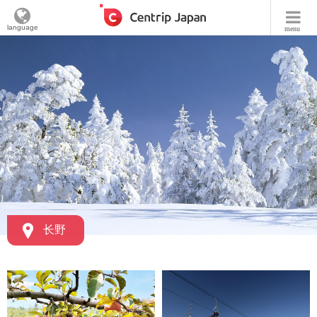
language
menu
长野