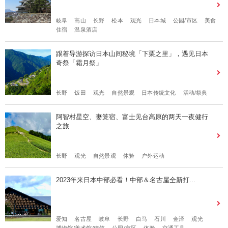
岐阜
高山
长野
松本
观光
日本城
公园/市区
美食
住宿
温泉酒店
跟着导游探访日本山间秘境「下栗之里」，遇见日本
奇祭「霜月祭」
长野
饭田
观光
自然景观
日本传统文化
活动/祭典
阿智村星空、妻笼宿、富士见台高原的两天一夜健行
之旅
长野
观光
自然景观
体验
户外运动
2023年来日本中部必看！中部＆名古屋全新打...
爱知
名古屋
岐阜
长野
白马
石川
金泽
观光
博物馆/美术馆/建筑
公园/市区
体验
交通工具