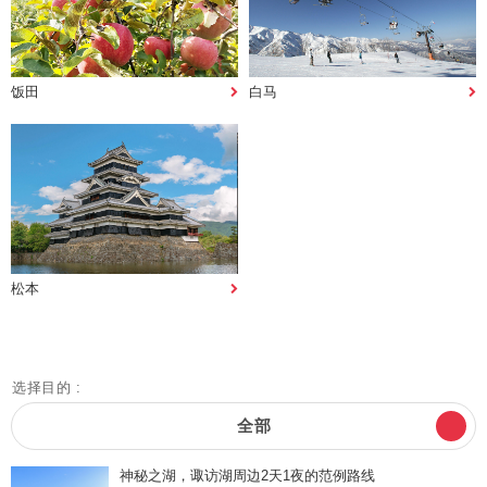
饭田
白马
松本
选择目的 :
全部
神秘之湖，诹访湖周边2天1夜的范例路线