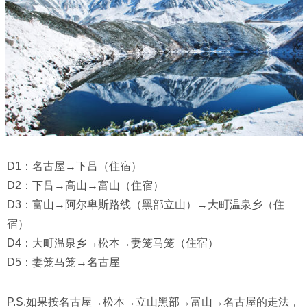
D1：名古屋→下吕（住宿）
D2：下吕→高山→富山（住宿）
D3：富山→阿尔卑斯路线（黑部立山）→大町温泉乡（住
宿）
D4：大町温泉乡→松本→妻笼马笼（住宿）
D5：妻笼马笼→名古屋
P.S.如果按名古屋→松本→立山黑部→富山→名古屋的走法，