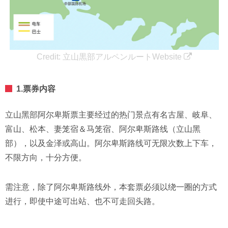
Credit:
立山黒部アルペンルートWebsite
1.票券内容
立山黑部阿尔卑斯票主要经过的热门景点有名古屋、岐阜、
富山、松本、妻笼宿＆马笼宿、阿尔卑斯路线（立山黑
部），以及金泽或高山。阿尔卑斯路线可无限次数上下车，
不限方向，十分方便。
需注意，除了阿尔卑斯路线外，本套票必须以绕一圈的方式
进行，即使中途可出站、也不可走回头路。