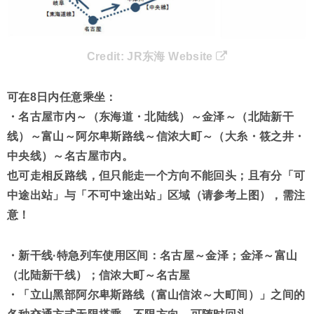
Credit:
JR东海 Website
可在8日内任意乘坐：
・名古屋市内～（东海道・北陆线）～金泽～（北陆新干
线）～富山～阿尔卑斯路线～信浓大町～（大糸・筱之井・
中央线）～名古屋市内。
也可走相反路线，但只能走一个方向不能回头；且有分「可
中途出站」与「不可中途出站」区域（请参考上图），需注
意！
・新干线·特急列车使用区间：名古屋～金泽；金泽～富山
（北陆新干线）；信浓大町～名古屋
・「立山黑部阿尔卑斯路线（富山信浓～大町间）」之间的