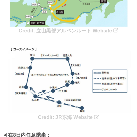
Credit:
立山黒部アルペンルート Website
Credit:
JR东海 Website
可在8日内任意乘坐：