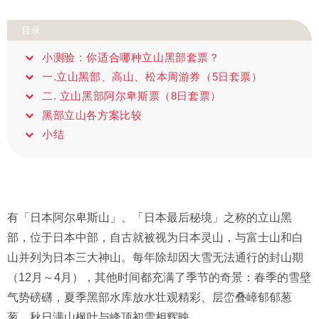
目录
小测验：你适合哪种立山黑部套票？
一.立山黑部、高山、松本周游券（5日套票）
二. 立山黑部阿尔卑斯票（8日套票）
黑部立山各方案比较
小结
有「日本阿尔卑斯山」、「日本最后秘境」之称的立山黑
部，位于日本中部，自古就被视为日本灵山，与富士山和白
山并列为日本三大神山。每年除却因大雪无法通行的封山期
（12月～4月），其他时间都充满了季节的奇景：春季的雪壁
气势磅礴，夏季黑部水库放水壮观精彩、层峦叠嶂郁郁葱
葱，秋日满山枫叶与峰顶初雪相辉映。