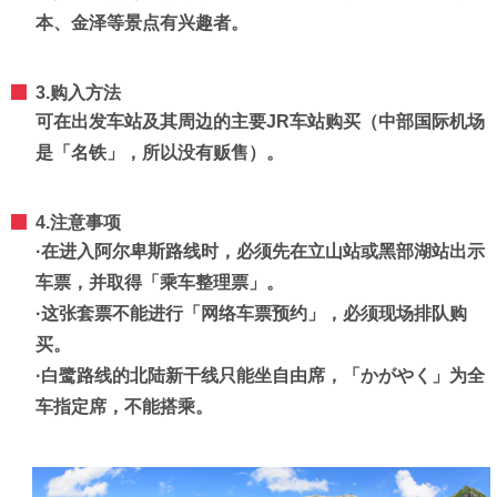
本、金泽等景点有兴趣者。
3.购入方法
可在出发车站及其周边的主要JR车站购买（中部国际机场
是「名铁」，所以没有贩售）。
4.注意事项
·在进入阿尔卑斯路线时，必须先在立山站或黑部湖站出示
车票，并取得「乘车整理票」。
·这张套票不能进行「网络车票预约」，必须现场排队购
买。
·白鹭路线的北陆新干线只能坐自由席，「かがやく」为全
车指定席，不能搭乘。