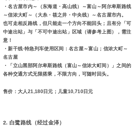
・名古屋市内～（东海道・高山线）～富山～阿尔卑斯路线
～信浓大町～（大糸・筱之井・中央线）～名古屋市内。
也可走相反路线，但只能走一个方向不能回头；且有分「可
中途出站」与「不可中途出站」区域（请参考上图），需注
意！
・新干线·特急列车使用区间：名古屋～富山；信浓大町～
名古屋
・「立山黑部阿尔卑斯路线（富山～信浓大町间）」之间的
各种交通方式无限搭乘，不限方向，可随时回头。
售价：大人21,180日元；儿童10,710日元
2. 白鹭路线（经过金泽）