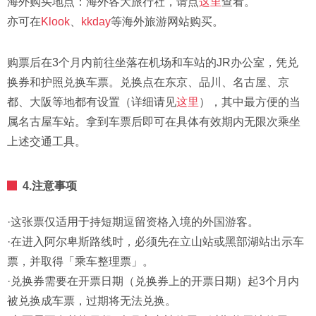
海外购买地点：海外各大旅行社，请点
这里
查看。
亦可在
Klook
、
kkday
等海外旅游网站购买。
购票后在3个月内前往坐落在机场和车站的JR办公室，凭兑
换券和护照兑换车票。兑换点在东京、品川、名古屋、京
都、大阪等地都有设置（详细请见
这里
），其中最方便的当
属名古屋车站。拿到车票后即可在具体有效期内无限次乘坐
上述交通工具。
4.注意事项
·这张票仅适用于持短期逗留资格入境的外国游客。
·在进入阿尔卑斯路线时，必须先在立山站或黑部湖站出示车
票，并取得「乘车整理票」。
·兑换券需要在开票日期（兑换券上的开票日期）起3个月内
被兑换成车票，过期将无法兑换。