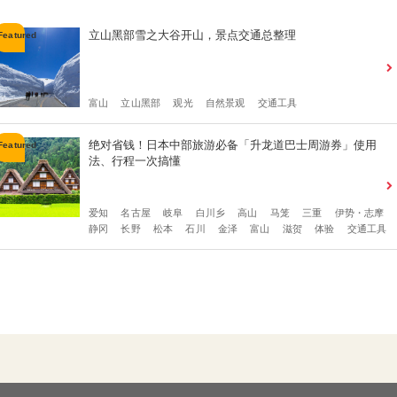
立山黑部雪之大谷开山，景点交通总整理
富山
立山黑部
观光
自然景观
交通工具
绝对省钱！日本中部旅游必备「升龙道巴士周游券」使用
法、行程一次搞懂
爱知
名古屋
岐阜
白川乡
高山
马笼
三重
伊势・志摩
静冈
长野
松本
石川
金泽
富山
滋贺
体验
交通工具