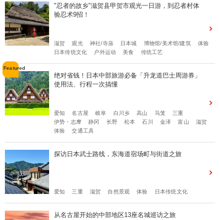
"忍者的故乡"滋贺县甲贺市观光一日游，到忍者村体
验忍术9招！
滋贺
观光
神社/寺庙
日本城
博物馆/美术馆/建筑
体验
日本传统文化
户外运动
美食
传统工艺
绝对省钱！日本中部旅游必备「升龙道巴士周游券」
使用法、行程一次搞懂
爱知
名古屋
岐阜
白川乡
高山
马笼
三重
伊势・志摩
静冈
长野
松本
石川
金泽
富山
滋贺
体验
交通工具
探访日本武士路线，东海道宿场町与街道之旅
爱知
三重
滋贺
自然景观
体验
日本传统文化
从名古屋开始的中部地区13座名城巡访之旅