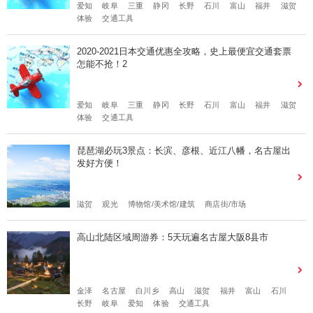
爱知
岐阜
三重
静冈
长野
石川
富山
福井
滋贺
体验
交通工具
2020-2021日本交通优惠全攻略，史上最便宜交通套票
怎能不抢！2
爱知
岐阜
三重
静冈
长野
石川
富山
福井
滋贺
体验
交通工具
琵琶湖必玩3景点：长滨、彦根、近江八幡，名古屋出
发好方便！
滋贺
观光
博物馆/美术馆/建筑
商店街/市场
高山北陆区域周游券：5天玩遍名古屋大阪8县市
金泽
名古屋
白川乡
高山
滋贺
福井
富山
石川
长野
岐阜
爱知
体验
交通工具