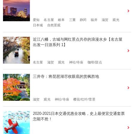
爱知
名古屋
岐阜
三重
静冈
福井
滋贺
观光
日本城
自然景观
近江八幡，古城与网红景点共存的浪漫水乡【名古屋
出发一日游系列 1】
名古屋
滋贺
观光
神社/寺庙
咖啡/甜点
三井寺：将琵琶湖尽收眼底的赏枫胜地
滋贺
观光
神社/寺庙
樱花/红叶/雪景
2020-2021日本交通优惠全攻略，史上最便宜交通套票
怎能不抢！