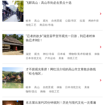
飞驒高山：高山市街必去景点十选
岐阜
高山
观光
自然景观
公园/市区
拉面
烤肉牛排
传统工艺
商店街/市场
"忍者的故乡"滋贺县甲贺市观光一日游，到忍者村体
验忍术9招！
滋贺
观光
神社/寺庙
日本城
博物馆/美术馆/建筑
体验
日本传统文化
户外运动
美食
传统工艺
才不跟观光客挤！网红没介绍的高山市文青散步路线
「松仓地区」
岐阜
高山
自然景观
体验
日本传统文化
美食
咖啡/甜点
购物
传统工艺
名古屋出发约20分钟就到！历史与现代文化一次看遍