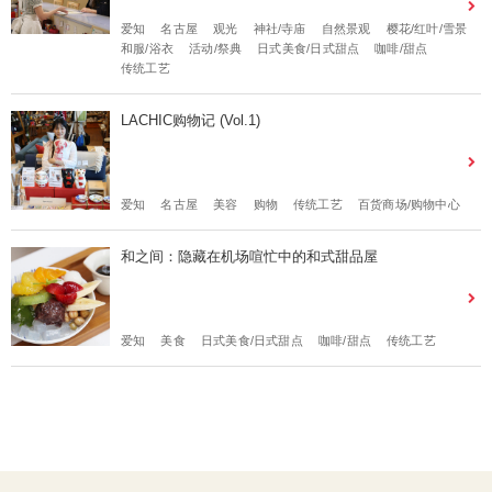
爱知
名古屋
观光
神社/寺庙
自然景观
樱花/红叶/雪景
和服/浴衣
活动/祭典
日式美食/日式甜点
咖啡/甜点
传统工艺
LACHIC购物记 (Vol.1)
爱知
名古屋
美容
购物
传统工艺
百货商场/购物中心
和之间：隐藏在机场喧忙中的和式甜品屋
爱知
美食
日式美食/日式甜点
咖啡/甜点
传统工艺