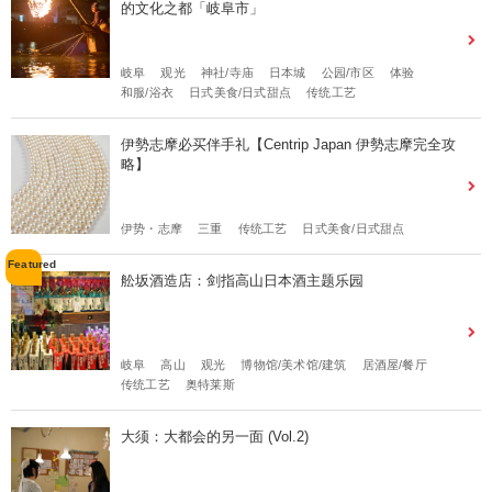
的文化之都「岐阜市」
岐阜
观光
神社/寺庙
日本城
公园/市区
体验
和服/浴衣
日式美食/日式甜点
传统工艺
伊勢志摩必买伴手礼【Centrip Japan 伊勢志摩完全攻
略】
伊势・志摩
三重
传统工艺
日式美食/日式甜点
舩坂酒造店：剑指高山日本酒主题乐园
岐阜
高山
观光
博物馆/美术馆/建筑
居酒屋/餐厅
传统工艺
奥特莱斯
大须：大都会的另一面 (Vol.2)