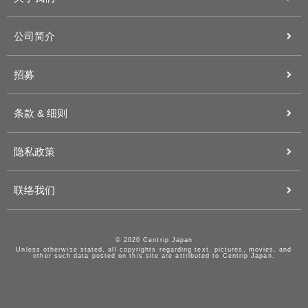
公司简介
招募
条款 & 细则
隐私政策
联络我们
© 2020 Centrip Japan
Unless otherwise stated, all copyrights regarding text, pictures, movies, and
other such data posted on this site are attributed to Centrip Japan.