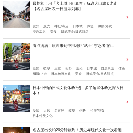
最划算！用「犬山城下町套票」玩遍犬山城＆老街
【名古屋出发一日游系列⑪】
爱知
观光
神社/寺庙
日本城
体验
和服/浴衣
交通工具
美食
日式美食/日式甜点
看点满满！欢迎来到中部地区“武士”与“忍者”的...
爱知
岐阜
三重
长野
观光
日本城
自然景观
体验
和服/浴衣
日本传统文化
美食
日式美食/日式甜点
日本中部的日式文化体验7选，多了这些体验更深入日
本！
爱知
大须
名古屋
岐阜
体验
和服/浴衣
日本传统文化
名古屋出发约20分钟就到！历史与现代文化一次看遍