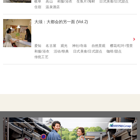
岐阜
高山
和服/浴衣
生鱼片/海鲜
日式美食/日式甜点
住宿
温泉酒店
大须：大都会的另一面 (Vol.2)
爱知
名古屋
观光
神社/寺庙
自然景观
樱花/红叶/雪景
和服/浴衣
活动/祭典
日式美食/日式甜点
咖啡/甜点
传统工艺