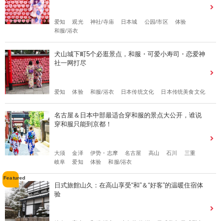
爱知
观光
神社/寺庙
日本城
公园/市区
体验
和服/浴衣
犬山城下町5个必逛景点，和服・可爱小寿司・恋爱神
社一网打尽
爱知
体验
和服/浴衣
日本传统文化
日本传统美食文化
名古屋＆日本中部最适合穿和服的景点大公开，谁说
穿和服只能到京都！
大须
金泽
伊势・志摩
名古屋
高山
石川
三重
岐阜
爱知
体验
和服/浴衣
日式旅館山久：在高山享受“和”＆“好客”的温暖住宿体
验