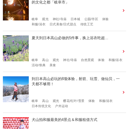
的文化之都「岐阜市」
岐阜
观光
神社/寺庙
日本城
公园/市区
体验
和服/浴衣
日式美食/日式甜点
传统工艺
夏天到日本高山必做的5件事，换上浴衣吃超...
岐阜
高山
观光
神社/寺庙
自然景观
体验
和服/浴衣
活动/祭典
美食
到日本高山必玩的8项体验，射箭、玩雪、做仙贝，一
天都不够用！
岐阜
高山
观光
樱花/红叶/雪景
体验
和服/浴衣
日本传统文化
户外运动
犬山拍和服最美的4景点＆和服租借方式