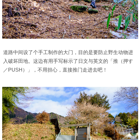
道路中间设了个手工制作的大门，目的是要防止野生动物进
入破坏田地。这边有用手写标示了日文与英文的「推（押す
／PUSH）」，不用担心，直接推门走进去吧！