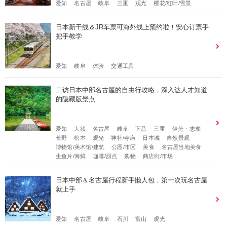
爱知
名古屋
岐阜
三重
观光
樱花/红叶/雪景
日本新干线＆JR车票可海外线上预约啦！安心订票手
把手教学
爱知
岐阜
体验
交通工具
二访日本中部名古屋的自由行攻略，深入达人才知道
的隐藏版景点
爱知
大须
名古屋
岐阜
下吕
三重
伊势・志摩
长野
松本
观光
神社/寺庙
日本城
自然景观
博物馆/美术馆/建筑
公园/市区
美食
名古屋当地美食
生鱼片/海鲜
咖啡/甜点
购物
商店街/市场
日本中部＆名古屋行程新手懒人包，第一次玩名古屋
就上手
爱知
名古屋
岐阜
石川
富山
观光