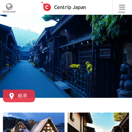
language
menu
岐阜