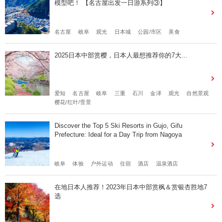
模型吧！ 【名古屋出发一日游系列③】
名古屋
岐阜
观光
日本城
公园/市区
美食
2025日本中部赏樱，日本人最想推荐你的7大...
爱知
名古屋
岐阜
三重
石川
金泽
观光
自然景观
樱花/红叶/雪景
Discover the Top 5 Ski Resorts in Gujo, Gifu
Prefecture: Ideal for a Day Trip from Nagoya
岐阜
体验
户外运动
住宿
酒店
温泉酒店
在地日本人推荐！2023年日本中部赏枫＆赏银杏胜地7
选