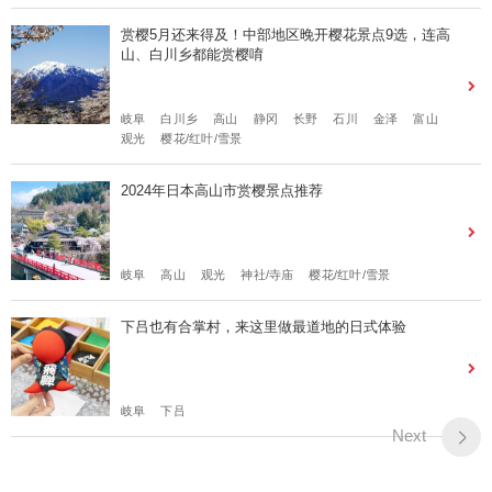
赏樱5月还来得及！中部地区晚开樱花景点9选，连高
山、白川乡都能赏樱唷
岐阜
白川乡
高山
静冈
长野
石川
金泽
富山
观光
樱花/红叶/雪景
2024年日本高山市赏樱景点推荐
岐阜
高山
观光
神社/寺庙
樱花/红叶/雪景
下吕也有合掌村，来这里做最道地的日式体验
岐阜
下吕
Next