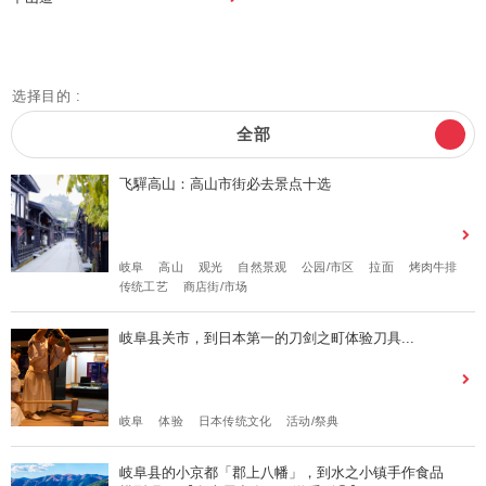
选择目的 :
全部
飞驒高山：高山市街必去景点十选
岐阜
高山
观光
自然景观
公园/市区
拉面
烤肉牛排
传统工艺
商店街/市场
岐阜县关市，到日本第一的刀剑之町体验刀具...
岐阜
体验
日本传统文化
活动/祭典
岐阜县的小京都「郡上八幡」，到水之小镇手作食品