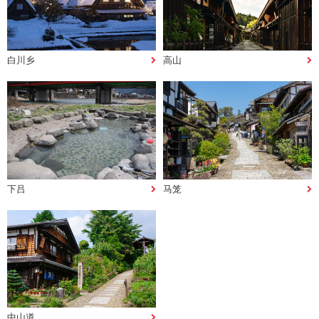
白川乡
高山
下吕
马笼
中山道