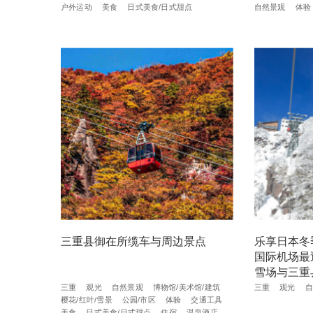
户外运动
美食
日式美食/日式甜点
自然景观
体验
三重县御在所缆车与周边景点
乐享日本冬
国际机场最
雪场与三重
三重
观光
自然景观
博物馆/美术馆/建筑
三重
观光
自
樱花/红叶/雪景
公园/市区
体验
交通工具
美食
日式美食/日式甜点
住宿
温泉酒店