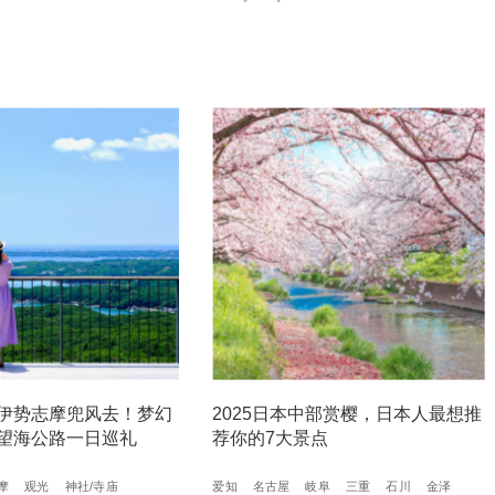
伊势志摩兜风去！梦幻
2025日本中部赏樱，日本人最想推
望海公路一日巡礼
荐你的7大景点
摩
观光
神社/寺庙
爱知
名古屋
岐阜
三重
石川
金泽