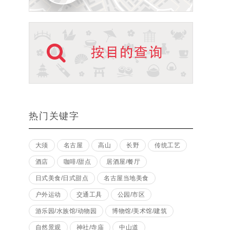
热门关键字
大须
名古屋
高山
长野
传统工艺
酒店
咖啡/甜点
居酒屋/餐厅
日式美食/日式甜点
名古屋当地美食
户外运动
交通工具
公园/市区
游乐园/水族馆/动物园
博物馆/美术馆/建筑
自然景观
神社/寺庙
中山道