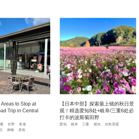
 Areas to Stop at
【日本中部】探索最上镜的秋日景
ad Trip in Central
观！精选爱知8处+岐阜/三重6处必
打卡的波斯菊田野
重
长野
美食
爱知
岐阜
三重
观光
自然景观
点
购物
其他