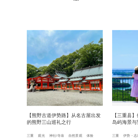
【熊野古道伊势路】从名古屋出发
【三重县】
的熊野三山巡礼之行
岛屿海景与
三重
观光
神社/寺庙
自然景观
体验
三重
伊势・志