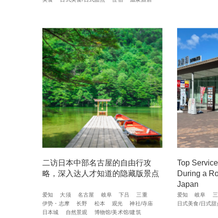
二访日本中部名古屋的自由行攻
Top Service
略，深入达人才知道的隐藏版景点
During a Ro
Japan
爱知
大须
名古屋
岐阜
下吕
三重
爱知
岐阜
三
伊势・志摩
长野
松本
观光
神社/寺庙
日式美食/日式甜
日本城
自然景观
博物馆/美术馆/建筑