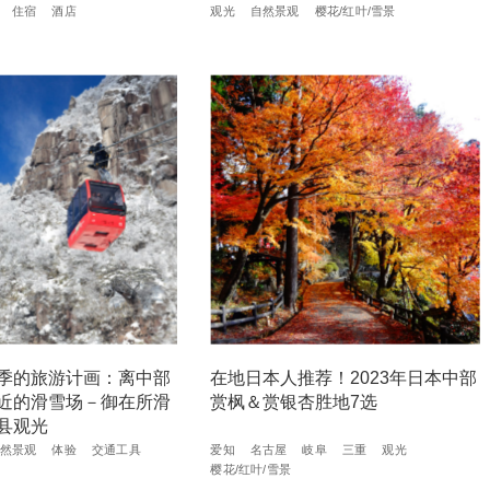
住宿
酒店
观光
自然景观
樱花/红叶/雪景
季的旅游计画：离中部
在地日本人推荐！2023年日本中部
近的滑雪场－御在所滑
赏枫＆赏银杏胜地7选
县观光
然景观
体验
交通工具
爱知
名古屋
岐阜
三重
观光
樱花/红叶/雪景