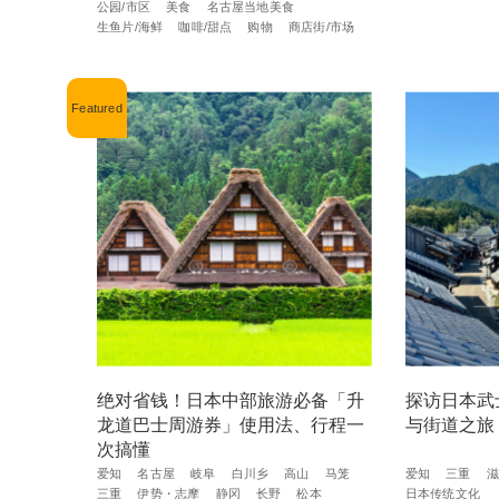
公园/市区
美食
名古屋当地美食
生鱼片/海鲜
咖啡/甜点
购物
商店街/市场
绝对省钱！日本中部旅游必备「升
探访日本武
龙道巴士周游券」使用法、行程一
与街道之旅
次搞懂
爱知
名古屋
岐阜
白川乡
高山
马笼
爱知
三重
滋
三重
伊势・志摩
静冈
长野
松本
日本传统文化