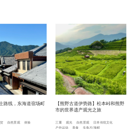
士路线，东海道宿场町
【熊野古道伊势路】松本峠和熊野
市的世界遗产观光之旅
贺
自然景观
体验
三重
观光
自然景观
日本传统文化
户外运动
美食
生鱼片/海鲜