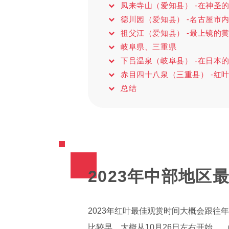
凤来寺山（爱知县） -在神圣
德川园（爱知县） -名古屋市
祖父江（爱知县） -最上镜的
岐阜県、三重県
下吕温泉（岐阜县） -在日本
赤目四十八泉（三重县） -红
总结
2023年中部地区
2023年红叶最佳观赏时间大概会跟往
比较早，大概从10月26日左右开始。