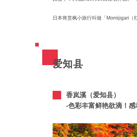
日本将赏枫小旅行叫做「Momijig
爱知县
香岚溪（爱知县）
-色彩丰富鲜艳欲滴！感