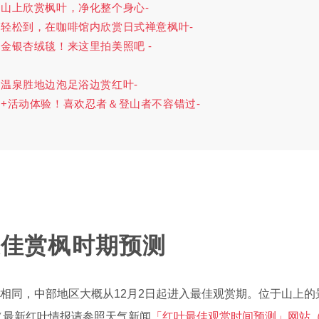
的山上欣赏枫叶，净化整个身心-
内轻松到，在咖啡馆内欣赏日式禅意枫叶-
黄金银杏绒毯！来这里拍美照吧 -
的温泉胜地边泡足浴边赏红叶-
叶+活动体验！喜欢忍者＆登山者不容错过-
最佳赏枫时期预测
年相同，中部地区大概从12月2日起进入最佳观赏期。位于山上
 （最新红叶情报请参照天气新闻
「红叶最佳观赏时间预测」网站