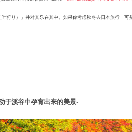
ari（红叶狩り）」并对其乐在其中。如果你考虑秋冬去日本旅行，
动于溪谷中孕育出来的美景-