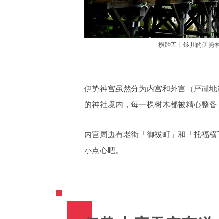
横跨五十铃川的伊势
伊势神宫虽然分为内宫和外宫（严谨地
的神社境内，每一棵树木都被精心整备
内宫周边有老街「御祓町」和「托福横
小点心吧。