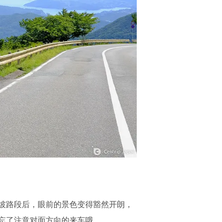
坡路段后，眼前的景色变得豁然开朗，
忘了注意对面方向的来车哦。