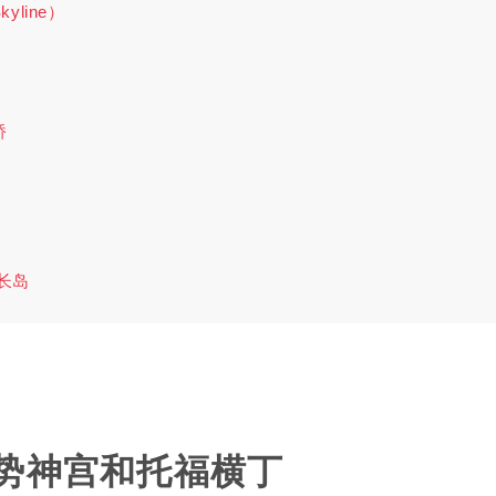
line）
桥
梦长岛
势神宫和托福横丁