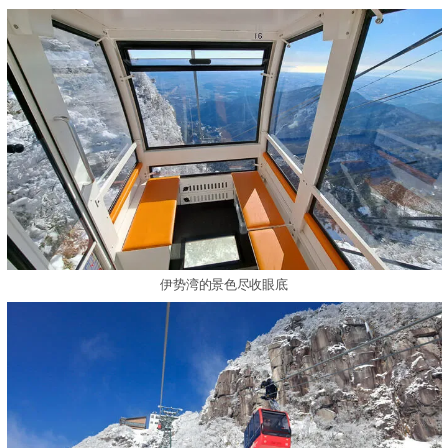
伊势湾的景色尽收眼底