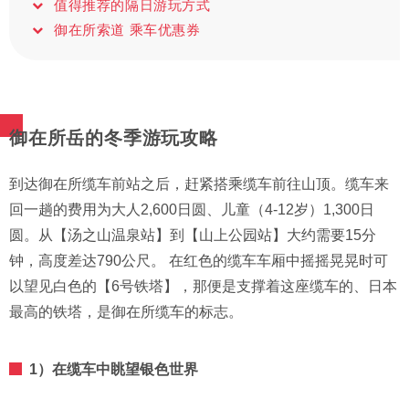
值得推荐的隔日游玩方式
御在所索道 乘车优惠券
御在所岳的冬季游玩攻略
到达御在所缆车前站之后，赶紧搭乘缆车前往山顶。缆车来
回一趟的费用为大人2,600日圆、儿童（4-12岁）1,300日
圆。从【汤之山温泉站】到【山上公园站】大约需要15分
钟，高度差达790公尺。 在红色的缆车车厢中摇摇晃晃时可
以望见白色的【6号铁塔】，那便是支撑着这座缆车的、日本
最高的铁塔，是御在所缆车的标志。
1）在缆车中眺望银色世界