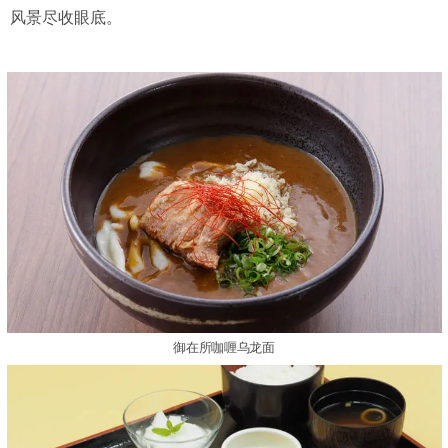
风景尽收眼底。
御在所咖喱乌龙面