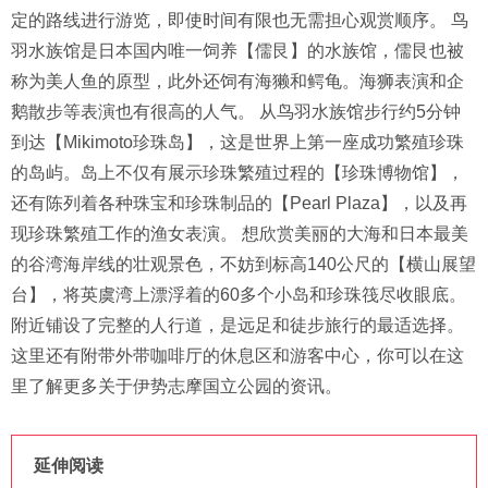
定的路线进行游览，即使时间有限也无需担心观赏顺序。 鸟
羽水族馆是日本国内唯一饲养【儒艮】的水族馆，儒艮也被
称为美人鱼的原型，此外还饲有海獭和鳄龟。海狮表演和企
鹅散步等表演也有很高的人气。 从鸟羽水族馆步行约5分钟
到达【Mikimoto珍珠岛】，这是世界上第一座成功繁殖珍珠
的岛屿。岛上不仅有展示珍珠繁殖过程的【珍珠博物馆】，
还有陈列着各种珠宝和珍珠制品的【Pearl Plaza】，以及再
现珍珠繁殖工作的渔女表演。 想欣赏美丽的大海和日本最美
的谷湾海岸线的壮观景色，不妨到标高140公尺的【横山展望
台】，将英虞湾上漂浮着的60多个小岛和珍珠筏尽收眼底。
附近铺设了完整的人行道，是远足和徒步旅行的最适选择。
这里还有附带外带咖啡厅的休息区和游客中心，你可以在这
里了解更多关于伊势志摩国立公园的资讯。
延伸阅读