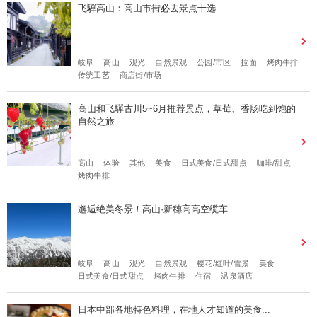
飞驒高山：高山市街必去景点十选
岐阜
高山
观光
自然景观
公园/市区
拉面
烤肉牛排
传统工艺
商店街/市场
高山和飞驒古川5~6月推荐景点，草莓、香肠吃到饱的
自然之旅
高山
体验
其他
美食
日式美食/日式甜点
咖啡/甜点
烤肉牛排
邂逅绝美冬景！高山·新穗高高空缆车
岐阜
高山
观光
自然景观
樱花/红叶/雪景
美食
日式美食/日式甜点
烤肉牛排
住宿
温泉酒店
日本中部各地特色料理，在地人才知道的美食...