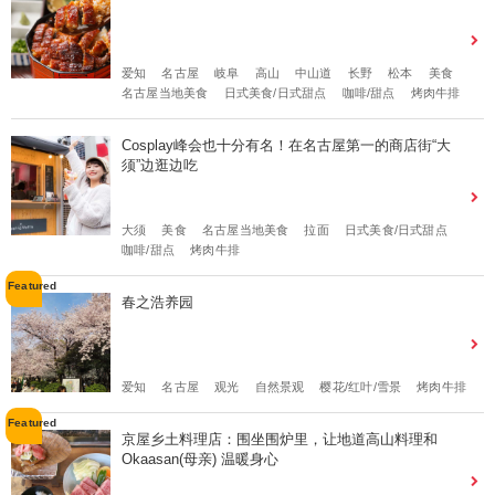
爱知
名古屋
岐阜
高山
中山道
长野
松本
美食
名古屋当地美食
日式美食/日式甜点
咖啡/甜点
烤肉牛排
Cosplay峰会也十分有名！在名古屋第一的商店街“大
须”边逛边吃
大须
美食
名古屋当地美食
拉面
日式美食/日式甜点
咖啡/甜点
烤肉牛排
春之浩养园
爱知
名古屋
观光
自然景观
樱花/红叶/雪景
烤肉牛排
京屋乡土料理店：围坐围炉里，让地道高山料理和
Okaasan(母亲) 温暖身心