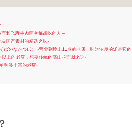
介！
山拉面和飞騨牛肉两者都想吃的人～
本地＆国产素材的精选之味-
”（中華そばのなかつぼ） -营业到晚上11点的老店，味道浓厚的汤是它的
60年以上的老店，想要传统的高山拉面就来这-
菜单种类丰富的老店-
？