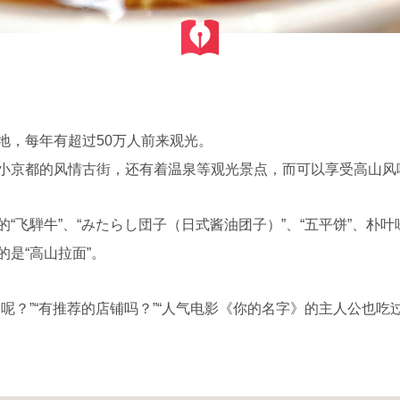
地，每年有超过50万人前来观光。
小京都的风情古街，还有着温泉等观光景点，而可以享受高山风
“飞騨牛”、“みたらし団子（日式酱油团子）”、“五平饼”、朴叶
是“高山拉面”。
”“有推荐的店铺吗？”“人气电影《你的名字》的主人公也吃过？”这些