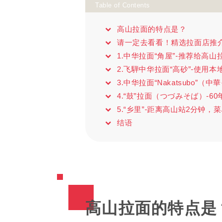
Table of Contents
高山拉面的特点是？
请一定去看看！精选拉面店推
1.中华拉面“角屋”-推荐给高
2.飞騨中华拉面“高砂”-使用
3.中华拉面“Nakatsubo
4.“鼓”拉面（つづみそば）-
5.“乡里”-距离高山站2分钟，
结语
高山拉面的特点是