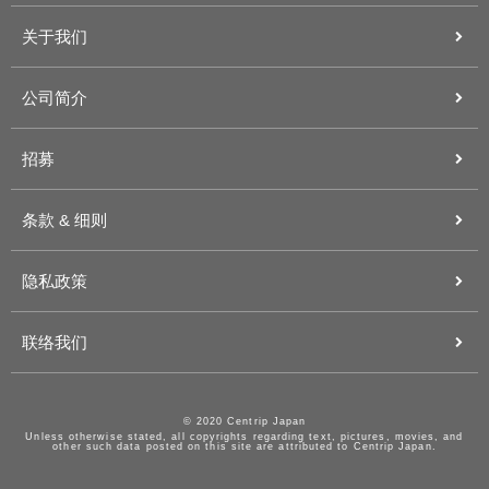
关于我们
公司简介
招募
条款 & 细则
隐私政策
联络我们
© 2020 Centrip Japan
Unless otherwise stated, all copyrights regarding text, pictures, movies, and
other such data posted on this site are attributed to Centrip Japan.