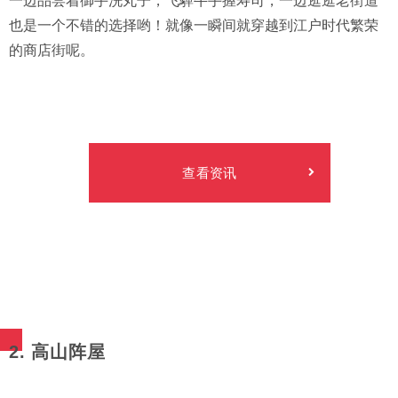
一边品尝着御手洗丸子，飞驒牛手握寿司，一边逛逛老街道
也是一个不错的选择哟！就像一瞬间就穿越到江户时代繁荣
的商店街呢。
查看资讯
2. 高山阵屋