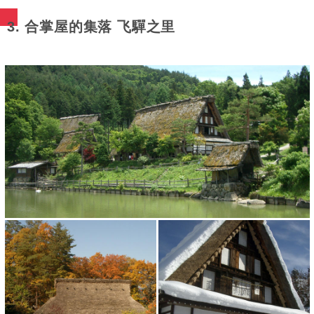
3. 合掌屋的集落 飞驒之里