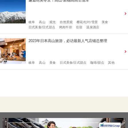
邂逅绝美冬景！高山·新穗高高空缆车
岐阜
高山
观光
自然景观
樱花/红叶/雪景
美食
日式美食/日式甜点
烤肉牛排
住宿
温泉酒店
2023年日本高山旅游，必访最新人气店铺总整理
岐阜
高山
美食
日式美食/日式甜点
咖啡/甜点
其他