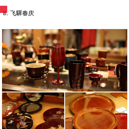
8. 飞驒春庆