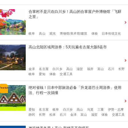
合掌村不是只在白川乡！高山的合掌屋户外博物馆「飞驒
之里」
岐阜
高山
观光
博物馆/美术馆/建筑
体验
日本传统文化
高山北陆区域周游券：5天玩遍名古屋大阪8县市
金泽
名古屋
白川乡
高山
滋贺
福井
富山
石川
长野
岐阜
爱知
体验
交通工具
绝对省钱！日本中部旅游必备「升龙道巴士周游券」使用
法、行程一次搞懂
爱知
名古屋
岐阜
白川乡
高山
马笼
三重
伊势・志摩
静冈
长野
松本
石川
金泽
富山
滋贺
体验
交通工具