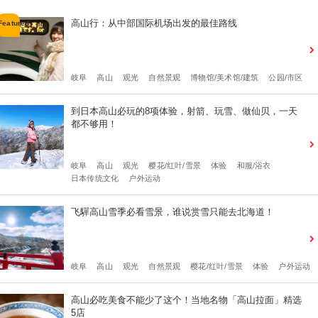
高山行：从中部国际机场出发的最佳路线
岐阜
高山
观光
自然景观
博物馆/美术馆/建筑
公园/市区
到日本高山必玩的8项体验，射箭、玩雪、做仙贝，一天
都不够用！
岐阜
高山
观光
樱花/红叶/雪景
体验
和服/浴衣
日本传统文化
户外运动
飞驒高山雪季必看雪景，谁说赏雪只能去北海道！
岐阜
高山
观光
自然景观
樱花/红叶/雪景
体验
户外运动
高山必吃美食不能少了这个！当地名物「高山拉面」精选
5店