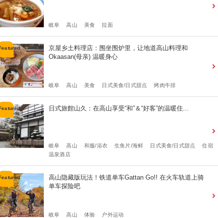
岐阜
高山
美食
拉面
京屋乡土料理店：围坐围炉里，让地道高山料理和
Okaasan(母亲) 温暖身心
岐阜
高山
美食
日式美食/日式甜点
烤肉牛排
日式旅館山久：在高山享受“和”＆“好客”的温暖住...
岐阜
高山
和服/浴衣
生鱼片/海鲜
日式美食/日式甜点
住宿
温泉酒店
高山隐藏版玩法！铁道单车Gattan Go!! 在火车轨道上骑
单车探险吧
岐阜
高山
体验
户外运动