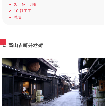
9. 一位一刀雕
10. 猿宝宝
总结
1. 高山古町并老街