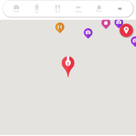
All
Buy
See
Eat
Stay
Do