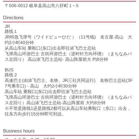
〒506-0012 岐阜县高山市八轩町１−５
Directions
JR
路线１
JR特急飞弹号（ワイドビューひだ ）（11号线) 名古屋-高山 大
约2小时40分钟
从高山车站 乗鞍口(东口)出去即往浓飞巴士总站
飞弹高山环游巴士 古街环游巴士（逆时针方向环绕）（まちなみバ
ス左回り） 高山浓飞巴士总站- 高山阵屋前大 约8分钟
BUS
路线２
高速巴士(由浓飞巴士、名铁、JR三社共同运行) 名铁巴士总站(3F
7号乘车口) - 高山 大约2小时30分钟
高山车站 乗鞍口(东口)出去即往浓飞巴士总站
飞弹高山环游巴士 古街环游巴士（逆时针方向环绕）（まちなみバ
ス左回り）高山浓飞巴士总站-高山阵屋前 大约8分钟
※不管是路线1还是路线2都可以从高山车站乘鞍口（东口）出去，
往东方向步行15分钟即可到达。
Business hours