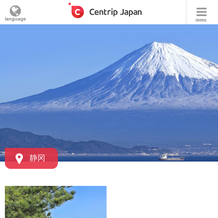
language
menu
静冈