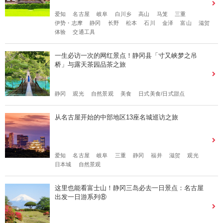
爱知
名古屋
岐阜
白川乡
高山
马笼
三重
伊势・志摩
静冈
长野
松本
石川
金泽
富山
滋贺
体验
交通工具
一生必访一次的网红景点！静冈县「寸又峡梦之吊
桥」与露天茶园品茶之旅
静冈
观光
自然景观
美食
日式美食/日式甜点
从名古屋开始的中部地区13座名城巡访之旅
爱知
名古屋
岐阜
三重
静冈
福井
滋贺
观光
日本城
自然景观
这里也能看富士山！静冈三岛必去一日景点：名古屋
出发一日游系列⑧