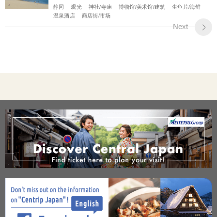
静冈
观光
神社/寺庙
博物馆/美术馆/建筑
生鱼片/海鲜
温泉酒店
商店街/市场
Next