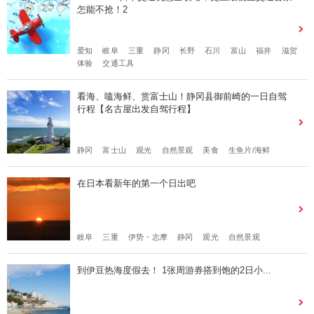
怎能不抢！2
爱知
岐阜
三重
静冈
长野
石川
富山
福井
滋贺
体验
交通工具
看海、嗑海鲜、赏富士山！静冈县御前崎的一日自驾
行程【名古屋出发自驾行程】
静冈
富士山
观光
自然景观
美食
生鱼片/海鲜
在日本看新年的第一个日出吧
岐阜
三重
伊势・志摩
静冈
观光
自然景观
到伊豆热海度假去！ 1张周游券搭到饱的2日小...