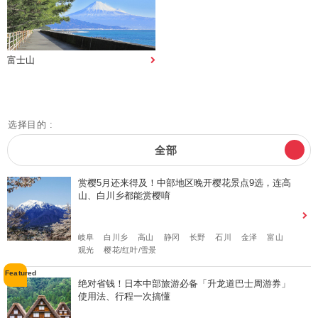
富士山
选择目的 :
全部
赏樱5月还来得及！中部地区晚开樱花景点9选，连高
山、白川乡都能赏樱唷
岐阜
白川乡
高山
静冈
长野
石川
金泽
富山
观光
樱花/红叶/雪景
绝对省钱！日本中部旅游必备「升龙道巴士周游券」
使用法、行程一次搞懂