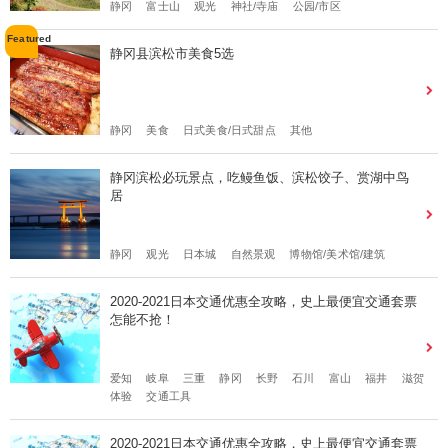
静冈
富士山
观光
神社/寺庙
公园/市区
静冈县滨松市美食5选
静冈
美食
日式美食/日式甜点
其他
静冈滨松必玩景点，吃鳗鱼饭、滨松饺子、赏湖中鸟
居
静冈
观光
日本城
自然景观
博物馆/美术馆/建筑
2020-2021日本交通优惠全攻略，史上最便宜交通套票
怎能不抢！
爱知
岐阜
三重
静冈
长野
石川
富山
福井
滋贺
体验
交通工具
2020-2021日本交通优惠全攻略，史上最便宜交通套票