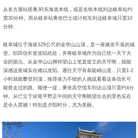
从名古屋站搭乘JR东海道本线，或是名铁本线到达岐阜站约
需30分钟。而从岐阜站乘坐巴士或计程车到达岐阜城只需10
分钟。
岐阜城位于海拔329公尺的金华山山顶，是一座难攻不落的城
堡。织田信长曾攻陷此处，并将岐阜城作为自己统一天下大
业的据点。从金华山山脚仰望山上笔直挺立的天守阁，就能
深感这座城实在难以攻陷。通往天守有条陡峭山道，只需1-2
小时就能攀登到顶，推荐体力不错的人挑战看看这条信长可
能曾走过的路。顺便一提，乘坐高空缆车到达山顶只需约4分
钟。从伫立于浓尾平野正中间的天守阁眺望出去的景色实在
是令人震撼！特别是夕阳时分，尤为美丽。