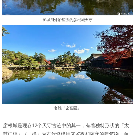
护城河外沿望去的彦根城天守
名胜「玄宫园」
彦根城是现存12个天守古迹中的其一，有着独特形状的「太
鼓门橹」（「橹」为古代修建用来监视和防守的建筑物。而