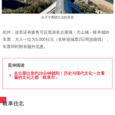
从天守阁望出去的美景
此外，这里还有贩售可以巡游名古屋城・犬山城・岐阜城的
车票，大人一位为5,000日元（名铁巡城票2日周游路线），
车票同时附有额外优惠。
延伸阅读
名古屋出发约20分钟就到！历史与现代文化一次看
遍的文化之都「岐阜市」
岐阜往北