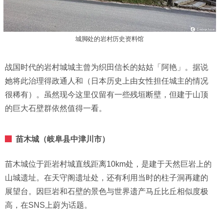
城脚处的岩村历史资料馆
战国时代的岩村城城主曾为织田信长的姑姑「阿艳」。据说
她将此治理得政通人和（日本历史上由女性担任城主的情况
很稀有）。虽然现今这里仅留有一些残垣断壁，但建于山顶
的巨大石壁群依然值得一看。
苗木城（岐阜县中津川市）
苗木城位于距岩村城直线距离10km处，是建于天然巨岩上的
山城遗址。在天守阁遗址处，还有利用当时的柱子洞再建的
展望台。因巨岩和石壁的景色与世界遗产马丘比丘相似度极
高，在SNS上蔚为话题。