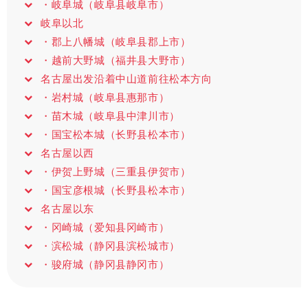
・岐阜城（岐阜县岐阜市）
岐阜以北
・郡上八幡城（岐阜县郡上市）
・越前大野城（福井县大野市）
名古屋出发沿着中山道前往松本方向
・岩村城（岐阜县惠那市）
・苗木城（岐阜县中津川市）
・国宝松本城（长野县松本市）
名古屋以西
・伊贺上野城（三重县伊贺市）
・国宝彦根城（长野县松本市）
名古屋以东
・冈崎城（爱知县冈崎市）
・滨松城（静冈县滨松城市）
・骏府城（静冈县静冈市）