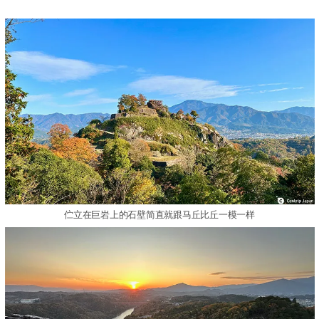
伫立在巨岩上的石壁简直就跟马丘比丘一模一样