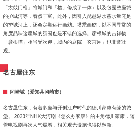
「太鼓门橹」将城门和「橹」修成了一体）以及包围整座城
的护城河等，看点丰富。此外，因引入琵琶湖水蓄水量充足
的护城河上，还会定期运行画舫。搭乘画舫，以不同寻常的
角度品味这座城的氛围也是不错的选择。彦根城的吉祥物
「彦根喵」相当受欢迎，城内的庭院「玄宫园」也非常壮
观。
名古屋往东
冈崎城（爱知县冈崎市）
名古屋往东，有着多座与开创江户时代的德川家康有缘的城
堡。 2023年NHK大河剧《怎么办家康》的主角德川家康，随
着电视剧再次人气爆增，相关观光设施也得以翻新。