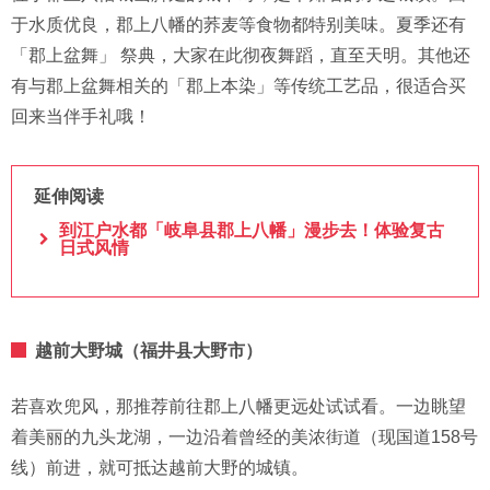
于水质优良，郡上八幡的荞麦等食物都特别美味。夏季还有
「郡上盆舞」 祭典，大家在此彻夜舞蹈，直至天明。其他还
有与郡上盆舞相关的「郡上本染」等传统工艺品，很适合买
回来当伴手礼哦！
延伸阅读
到江户水都「岐阜县郡上八幡」漫步去！体验复古
日式风情
越前大野城（福井县大野市）
若喜欢兜风，那推荐前往郡上八幡更远处试试看。一边眺望
着美丽的九头龙湖，一边沿着曾经的美浓街道（现国道158号
线）前进，就可抵达越前大野的城镇。