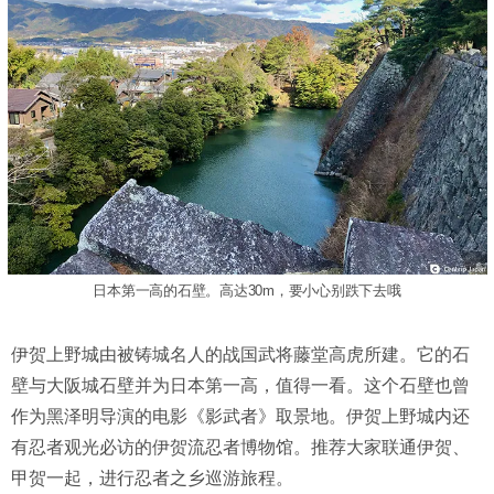
日本第一高的石壁。高达30m，要小心别跌下去哦
伊贺上野城由被铸城名人的战国武将藤堂高虎所建。它的石
壁与大阪城石壁并为日本第一高，值得一看。这个石壁也曾
作为黑泽明导演的电影《影武者》取景地。伊贺上野城内还
有忍者观光必访的伊贺流忍者博物馆。推荐大家联通伊贺、
甲贺一起，进行忍者之乡巡游旅程。