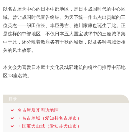
以名古屋为中心的日本中部地区，是日本战国时代的中心区
域。曾让战国时代宣告终结、为天下统一作出杰出贡献的三
位英杰——织田信长、丰臣秀吉、德川家康也诞生于此。正
是这样的中部地区，不仅日本五大国宝城堡中的三座城堡集
中于此，还分散着数座各有千秋的城堡，以及各种与城堡相
关的风土故事。
本文会为喜爱日本武士文化及城郭建筑的粉丝们推荐中部地
区13座名城。
目录
名古屋及其周边地区
・名古屋城（爱知县名古屋市）
・国宝犬山城（爱知县犬山市）