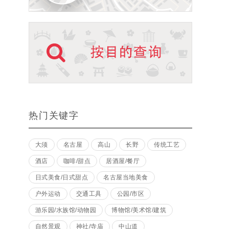
热门关键字
大须
名古屋
高山
长野
传统工艺
酒店
咖啡/甜点
居酒屋/餐厅
日式美食/日式甜点
名古屋当地美食
户外运动
交通工具
公园/市区
游乐园/水族馆/动物园
博物馆/美术馆/建筑
自然景观
神社/寺庙
中山道