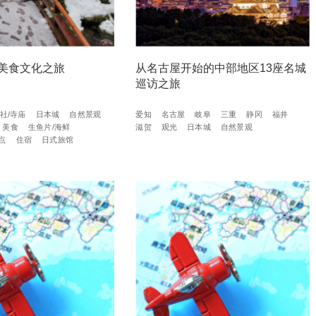
美食文化之旅
从名古屋开始的中部地区13座名城
巡访之旅
社/寺庙
日本城
自然景观
爱知
名古屋
岐阜
三重
静冈
福井
美食
生鱼片/海鲜
滋贺
观光
日本城
自然景观
点
住宿
日式旅馆