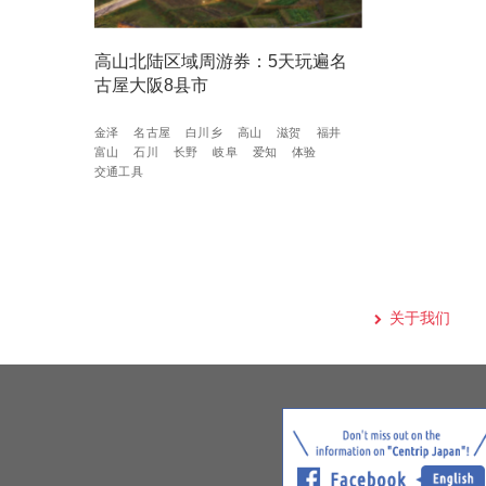
高山北陆区域周游券：5天玩遍名
古屋大阪8县市
金泽
名古屋
白川乡
高山
滋贺
福井
富山
石川
长野
岐阜
爱知
体验
交通工具
关于我们