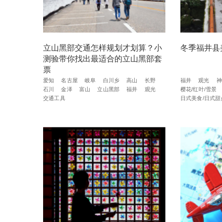
立山黑部交通怎样规划才划算？小
冬季福井县
测验带你找出最适合的立山黑部套
票
爱知
名古屋
岐阜
白川乡
高山
长野
福井
观光
神
石川
金泽
富山
立山黑部
福井
观光
樱花/红叶/雪景
交通工具
日式美食/日式甜