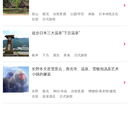
富山
观光
自然景观
公园/市区
体验
日本传统文化
住宿
日式旅馆
徒步日本三大温泉"下吕温泉"
岐阜
下吕
观光
美食
日式旅馆
长野冬天赏雪景点，善光寺、温泉、雪猴泡汤及艺术
小镇的邂逅
长野
观光
神社/寺庙
自然景观
博物馆/美术馆/建筑
住宿
温泉酒店
日式旅馆