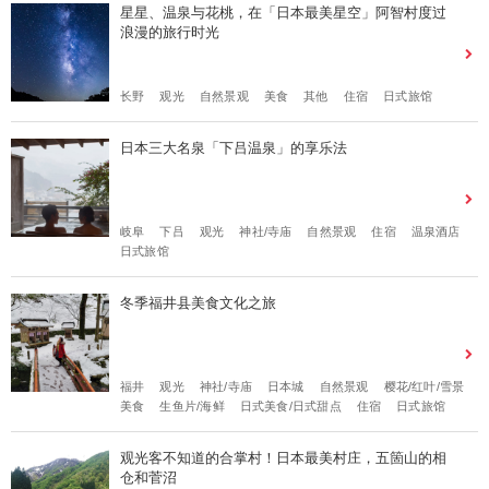
星星、温泉与花桃，在「日本最美星空」阿智村度过
浪漫的旅行时光
长野
观光
自然景观
美食
其他
住宿
日式旅馆
日本三大名泉「下吕温泉」的享乐法
岐阜
下吕
观光
神社/寺庙
自然景观
住宿
温泉酒店
日式旅馆
冬季福井县美食文化之旅
福井
观光
神社/寺庙
日本城
自然景观
樱花/红叶/雪景
美食
生鱼片/海鲜
日式美食/日式甜点
住宿
日式旅馆
观光客不知道的合掌村！日本最美村庄，五箇山的相
仓和菅沼