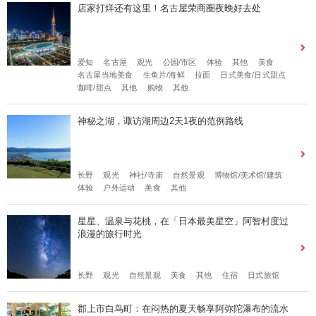
店家打烊还有这里！名古屋荣商圈夜晚好去处
爱知
名古屋
观光
公园/市区
体验
其他
美食
名古屋当地美食
生鱼片/海鲜
拉面
日式美食/日式甜点
咖啡/甜点
其他
购物
其他
神秘之湖，诹访湖周边2天1夜的范例路线
长野
观光
神社/寺庙
自然景观
博物馆/美术馆/建筑
体验
户外运动
美食
其他
星星、温泉与花桃，在「日本最美星空」阿智村度过
浪漫的旅行时光
长野
观光
自然景观
美食
其他
住宿
日式旅馆
郡上市白鸟町：在闷热的夏天畅享阿弥陀瀑布的流水