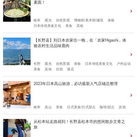
素面！
岐阜
观光
自然景观
博物馆/美术馆/建筑
体验
日本传统美食文化
美食
其他
【长野县】到日本农家住一晚，在「农家Higashi」体
验农村生活品味鹿肉
长野
观光
自然景观
体验
日本传统美食文化
户外运动
美食
其他
住宿
酒店
2023年日本高山旅游，必访最新人气店铺总整理
岐阜
高山
美食
日式美食/日式甜点
咖啡/甜点
其他
从松本站走路就到！长野县松本市的悠闲散步文青之
旅