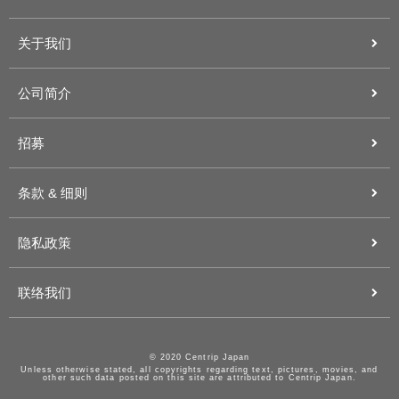
关于我们
公司简介
招募
条款 & 细则
隐私政策
联络我们
© 2020 Centrip Japan
Unless otherwise stated, all copyrights regarding text, pictures, movies, and
other such data posted on this site are attributed to Centrip Japan.