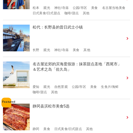
松本
观光
神社/寺庙
公园/市区
美食
名古屋当地美食
日式美食/日式甜点
咖啡/甜点
其他
松代：长野县的昔日武士小镇
长野
观光
神社/寺庙
美食
其他
名古屋近郊的滨海度假游：抹茶甜点圣地「西尾市」
＆艺术之岛「佐久岛」
爱知
观光
自然景观
公园/市区
美食
生鱼片/海鲜
咖啡/甜点
其他
静冈县滨松市美食5选
静冈
美食
日式美食/日式甜点
其他