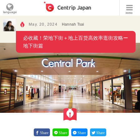
language
menu
May. 20, 2024
Hannah Tsai
必收藏！荣地下街＋地上百货高效率逛街攻略ー
地下街篇
Share
Share
Share
Share