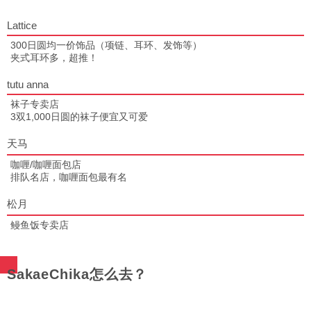
Lattice
300日圆均一价饰品（项链、耳环、发饰等）
夹式耳环多，超推！
tutu anna
袜子专卖店
3双1,000日圆的袜子便宜又可爱
天马
咖喱/咖喱面包店
排队名店，咖喱面包最有名
松月
鳗鱼饭专卖店
SakaeChika怎么去？