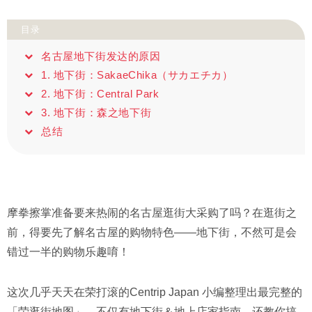
目录
名古屋地下街发达的原因
1. 地下街：SakaeChika（サカエチカ）
2. 地下街：Central Park
3. 地下街：森之地下街
总结
摩拳擦掌准备要来热闹的名古屋逛街大采购了吗？在逛街之
前，得要先了解名古屋的购物特色——地下街，不然可是会
错过一半的购物乐趣唷！
这次几乎天天在荣打滚的Centrip Japan 小编整理出最完整的
「荣逛街地图」，不仅有地下街＆地上店家指南，还教你搞