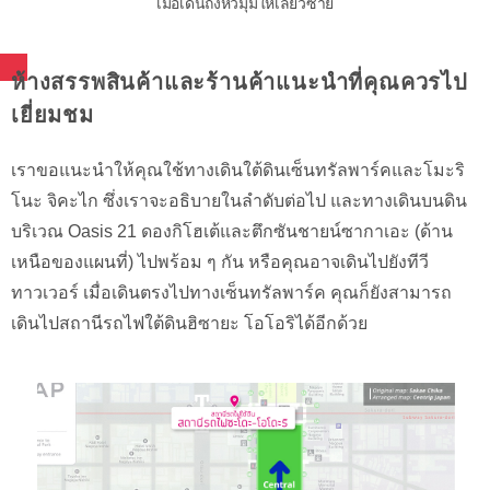
เมื่ื่อเดินถึงหัวมุมให้เลี้ยวซ้าย
ห้างสรรพสินค้าและร้านค้าแนะนำที่คุณควรไป
เยี่ยมชม
เราขอแนะนำให้คุณใช้ทางเดินใต้ดินเซ็นทรัลพาร์คและโมะริ
โนะ จิคะไก ซึ่งเราจะอธิบายในลำดับต่อไป และทางเดินบนดิน
บริเวณ Oasis 21 ดองกิโฮเต้และตึกซันชายน์ซากาเอะ (ด้าน
เหนือของแผนที่) ไปพร้อม ๆ กัน หรือคุณอาจเดินไปยังทีวี
ทาวเวอร์ เมื่อเดินตรงไปทางเซ็นทรัลพาร์ค คุณก็ยังสามารถ
เดินไปสถานีรถไฟใต้ดินฮิซายะ โอโอริได้อีกด้วย