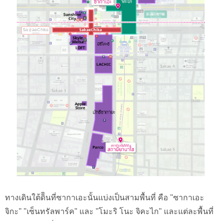
ทางเดินใต้ดิินที่ซากาเอะนั้นแบ่งเป็นสามพื้นที่ คือ "ซากาเอะ
จิกะ" "เซ็นทรัลพาร์ค" และ "โมะริ โนะ จิคะไก" และแต่ละพื้นที่