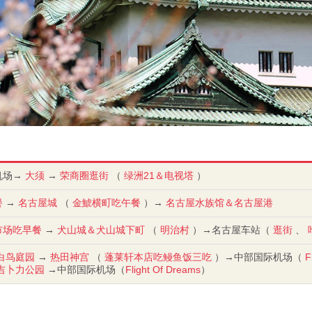
机场→
大须
→
荣商圈逛街
（
绿洲21＆电视塔
）
餐
→
名古屋城
（
金鯱横町吃午餐
）→
名古屋水族馆＆名古屋港
市场吃早餐
→
犬山城＆犬山城下町
（
明治村
）→名古屋车站（
逛街
、
白鸟庭园
→
热田神宫
（
蓬莱轩本店吃鳗鱼饭三吃
）→中部国际机场（
F
吉卜力公园
→中部国际机场（
Flight Of Dreams
）