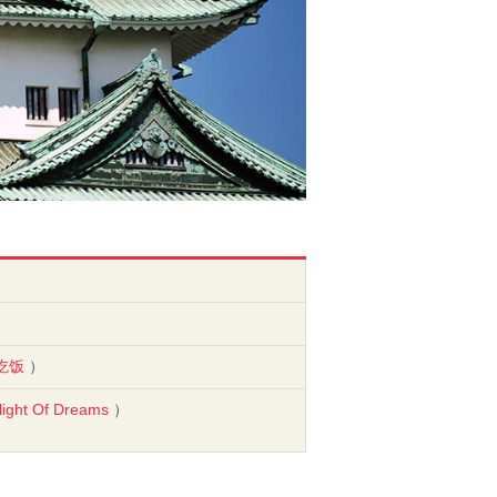
吃饭
）
light Of Dreams
）