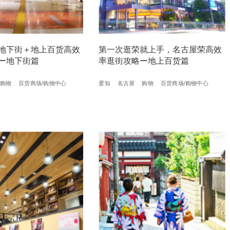
地下街＋地上百货高效
第一次逛荣就上手，名古屋荣高效
ー地下街篇
率逛街攻略ー地上百货篇
购物
百货商场/购物中心
爱知
名古屋
购物
百货商场/购物中心