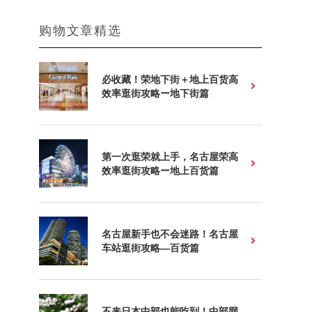
购物文章精选
必收藏！荣地下街＋地上百货高
效率逛街攻略ー地下街篇
第一次逛荣就上手，名古屋荣高
效率逛街攻略ー地上百货篇
名古屋新手也不会迷路！名古屋
车站逛街攻略—百货篇
不来日本中部也能吃到！中部网