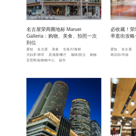
名古屋荣商圈地标 Maruei
必收藏！荣
Galleria：购物、美食、拍照一次
率逛街攻略
到位
爱知
名古屋
美食
生鱼片/海鲜
爱知
名古屋
天妇罗/寿司
居酒屋/餐厅
咖啡/甜点
购物
商店街/市场
百货商场/购物中心
超市