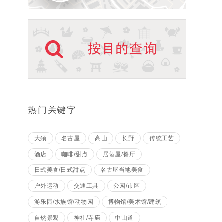
热门关键字
大须
名古屋
高山
长野
传统工艺
酒店
咖啡/甜点
居酒屋/餐厅
日式美食/日式甜点
名古屋当地美食
户外运动
交通工具
公园/市区
游乐园/水族馆/动物园
博物馆/美术馆/建筑
自然景观
神社/寺庙
中山道