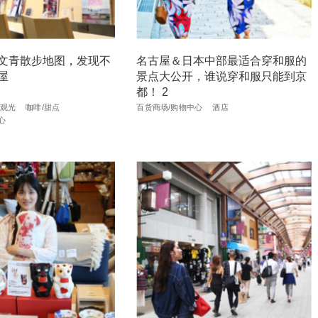
文青散步地图，发现不
名古屋＆日本中部最适合穿和服的
屋
景点大公开，谁说穿和服只能到京
都！ 2
观光
咖啡/甜点
百货商场/购物中心
酒店
心