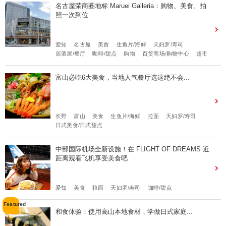
名古屋荣商圈地标 Maruei Galleria：购物、美食、拍
照一次到位
爱知
名古屋
美食
生鱼片/海鲜
天妇罗/寿司
居酒屋/餐厅
咖啡/甜点
购物
百货商场/购物中心
超市
富山必吃6大美食，当地人气餐厅选这绝不会...
长野
富山
美食
生鱼片/海鲜
拉面
天妇罗/寿司
日式美食/日式甜点
中部国际机场全新设施！在 FLIGHT OF DREAMS 近
距离观看飞机享受美食吧
爱知
美食
拉面
天妇罗/寿司
咖啡/甜点
和食体验：使用高山本地食材，学做日式家庭...