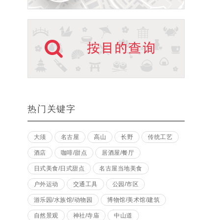
热门关键字
大须
名古屋
高山
长野
传统工艺
酒店
咖啡/甜点
居酒屋/餐厅
日式美食/日式甜点
名古屋当地美食
户外运动
交通工具
公园/市区
游乐园/水族馆/动物园
博物馆/美术馆/建筑
自然景观
神社/寺庙
中山道