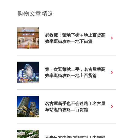
购物文章精选
必收藏！荣地下街＋地上百货高
效率逛街攻略ー地下街篇
第一次逛荣就上手，名古屋荣高
效率逛街攻略ー地上百货篇
名古屋新手也不会迷路！名古屋
车站逛街攻略—百货篇
不来日本中部也能吃到！中部网