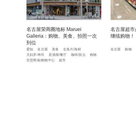
名古屋荣商圈地标 Maruei
名古屋超市
Galleria：购物、美食、拍照一次
继续购物！
到位
爱知
名古屋
美食
生鱼片/海鲜
名古屋
购物
天妇罗/寿司
居酒屋/餐厅
咖啡/甜点
购物
百货商场/购物中心
超市